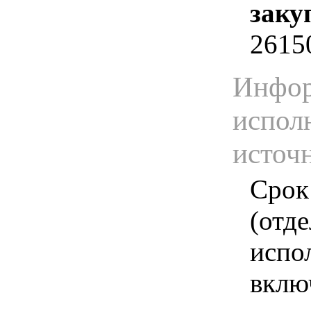
заку
2615
Инфор
испол
источ
Срок
(отд
испо
вклю