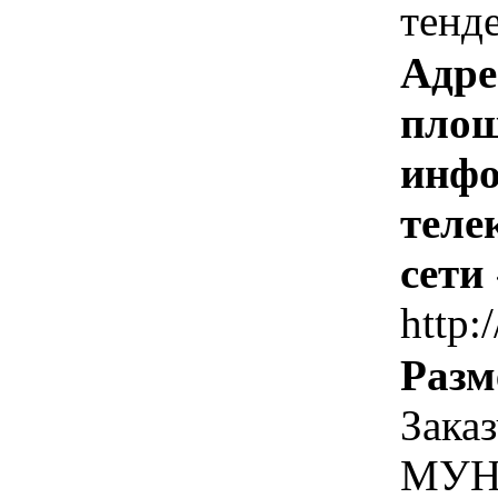
тенд
Адре
площ
инфо
теле
сети
http:
Разм
Зака
МУН