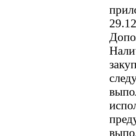
прил
29.1
Допо
Нали
заку
след
выпо
испо
пред
выпо