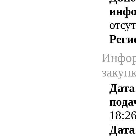
инфо
отсут
Реги
Инфор
закуп
Дата
пода
18:2
Дата