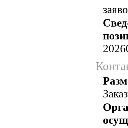
заяв
Свед
пози
2026
Конта
Разм
Зака
Орга
осу