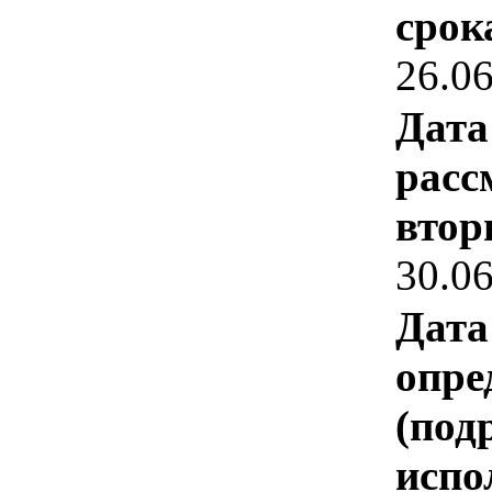
срок
26.0
Дата
расс
втор
30.0
Дата
опре
(под
испо