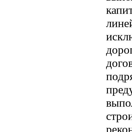
капи
линей
искл
доро
дого
подр
пред
выпо
строи
реко