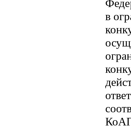
Феде
в ог
конк
осущ
огра
конк
дейс
отве
соотв
КоАП