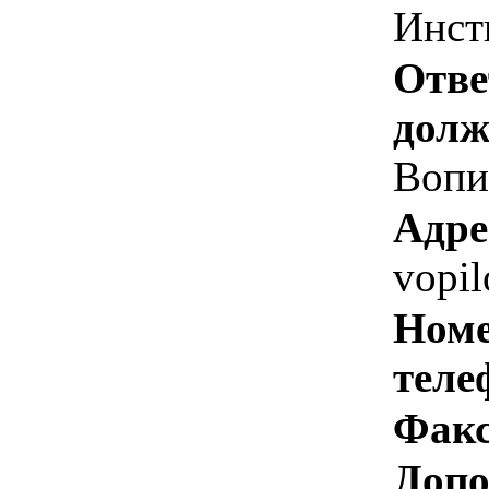
Инст
Отве
долж
Вопил
Адре
vopi
Номе
теле
Факс
Допо