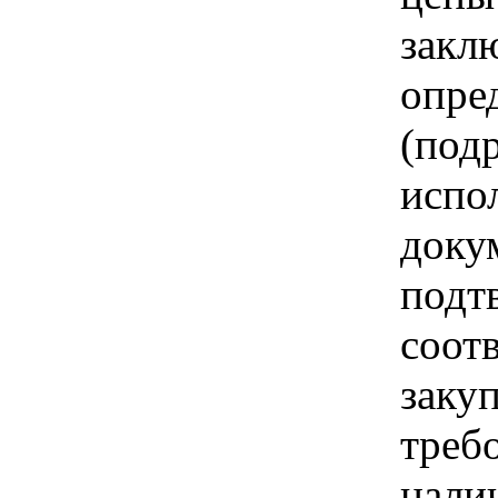
закл
опре
(под
испо
доку
подт
соот
заку
треб
нали