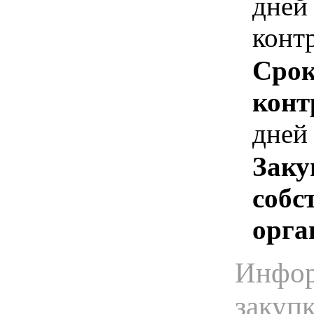
дней
конт
Срок
конт
дней
Заку
собс
орга
Инфор
закуп