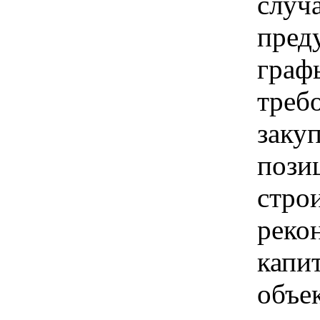
случ
пред
граф
треб
заку
позиц
стро
реко
капи
объе