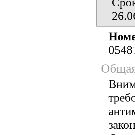
Срок
26.0
Номе
0548
Общая
Вним
треб
анти
зако