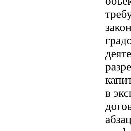
объе
требу
зако
град
деят
разр
капи
в эк
дого
абза