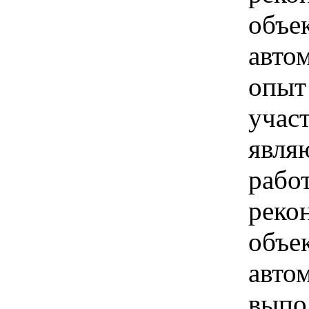
объе
авто
опыт
учас
явля
работ
реко
объе
авто
выпо