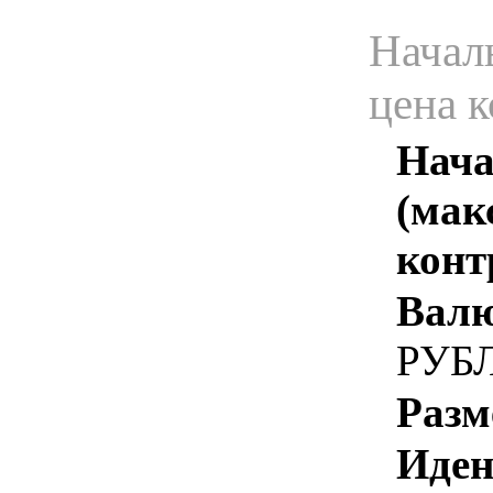
Начал
цена 
Нача
(мак
конт
Валю
РУБ
Разм
Иден