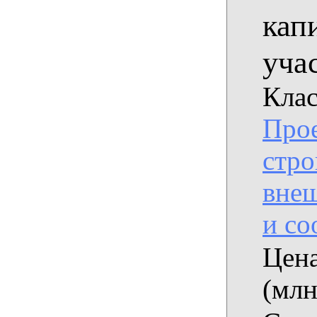
кап
уча
Клас
Прое
стро
вне
и с
Цена
(млн