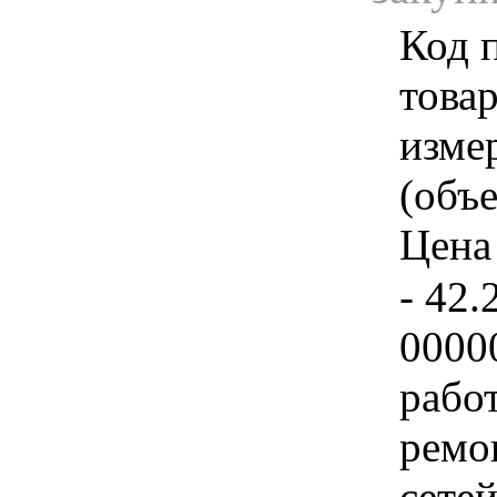
Код 
товар
изме
(объе
Цена 
- 42.
0000
рабо
ремо
сетей