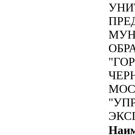
УНИ
ПРЕ
МУН
ОБР
"ГО
ЧЕР
МОС
"УП
ЭКС
Наим