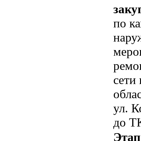
заку
по к
нару
меро
ремо
сети
облас
ул. 
до Т
Этап