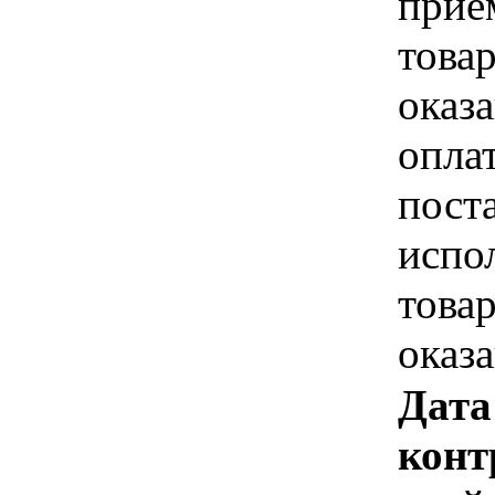
прие
това
оказа
опла
пост
испо
това
оказ
Дата
конт