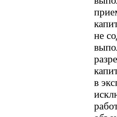
выпо
прие
капи
не с
выпо
разр
капи
в экс
искл
рабо