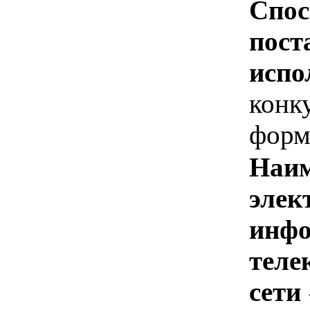
Спос
пост
испо
конк
форм
Наим
элек
инфо
теле
сети