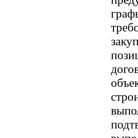
граф
треб
заку
пози
догов
объе
строи
выпо
подт