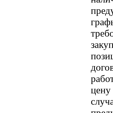
пред
граф
треб
заку
пози
дого
рабо
цену
случ
пред