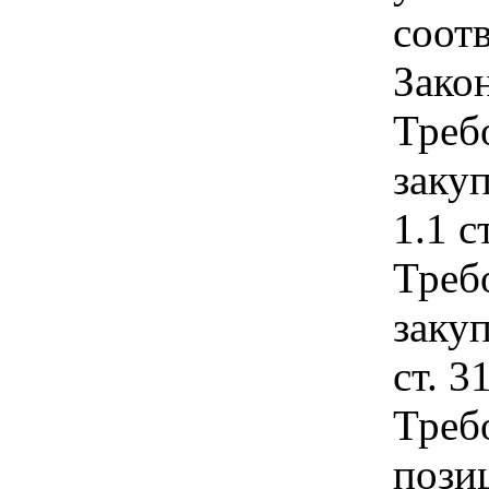
соотв
Зако
Треб
закуп
1.1 с
Треб
закуп
ст. 3
Треб
позиц