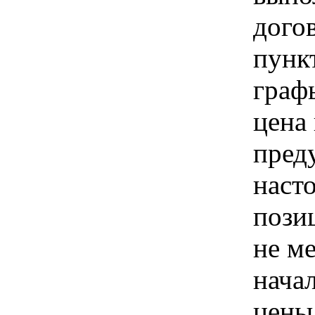
дого
пунк
граф
цена
пред
наст
пози
не м
нача
цены