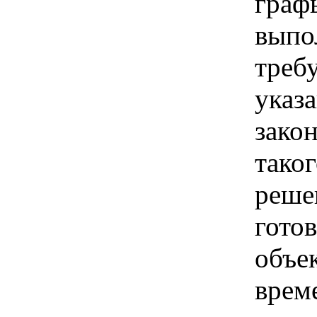
граф
выпо
треб
указ
зако
тако
реше
гото
объе
врем