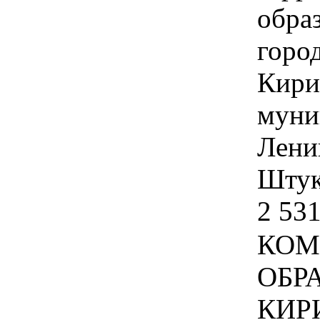
обра
горо
Кири
муни
Лени
Штука
2 531
КОМ
ОБР
КИР