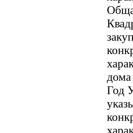
Обща
Квад
закуп
конк
хара
дома
Год 
указы
конк
хара