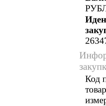
РУБ
Иден
заку
2634
Инфор
закуп
Код 
товар
изме