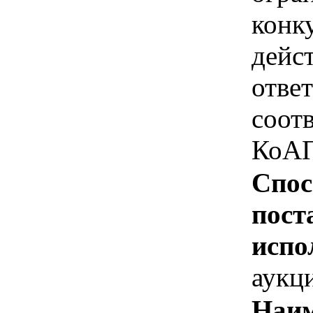
конк
дейс
отве
соотв
КоАП
Спос
пост
испо
аукц
Наим