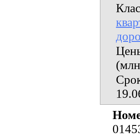
Клас
квар
дор
Цены
(млн
Срок
19.0
Номе
0145