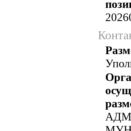
пози
2026
Конта
Разм
Упол
Орга
осу
разм
АДМ
МУН