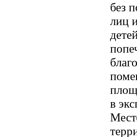
без 
лиц и
детей
попе
благ
поме
площ
в эк
Мест
терр