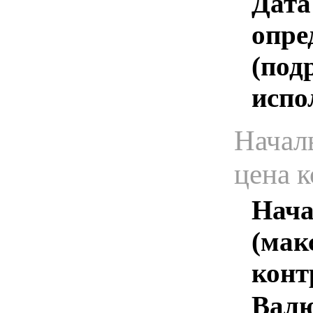
Дата
опре
(под
испо
Начал
цена 
Нача
(мак
конт
Валю