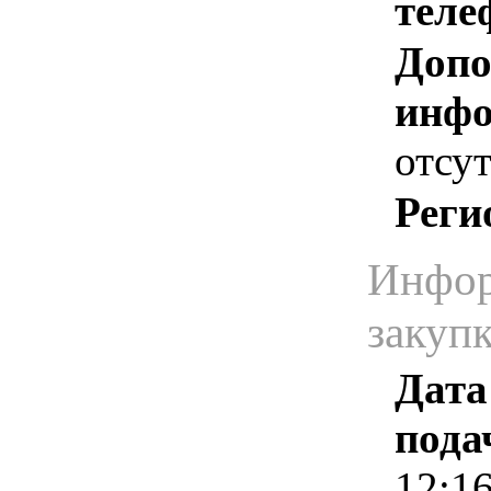
теле
Допо
инфо
отсут
Реги
Инфор
закуп
Дата
пода
12:1