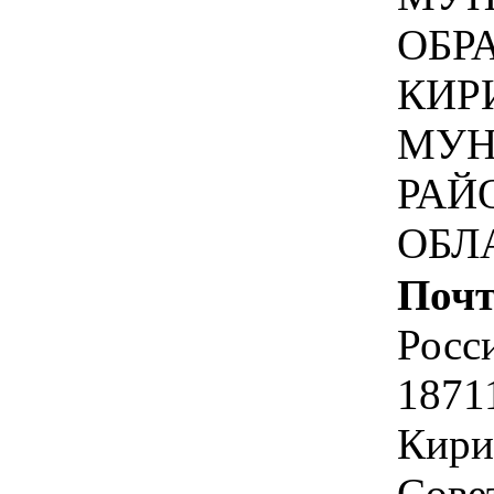
ОБР
КИР
МУН
РАЙ
ОБЛ
Почт
Росс
1871
Кири
Совет