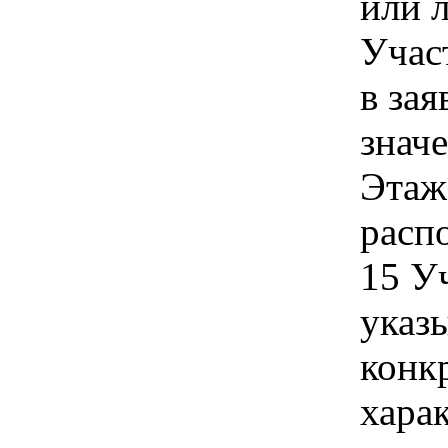
или 
Учас
в зая
знач
Этаж
распо
15 У
указы
конк
хара