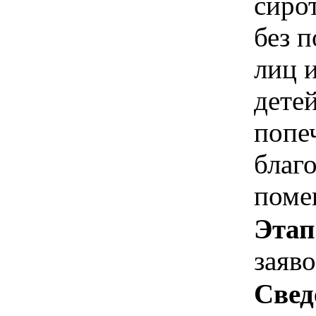
сиро
без 
лиц и
детей
попе
благ
поме
Этап
заяв
Свед