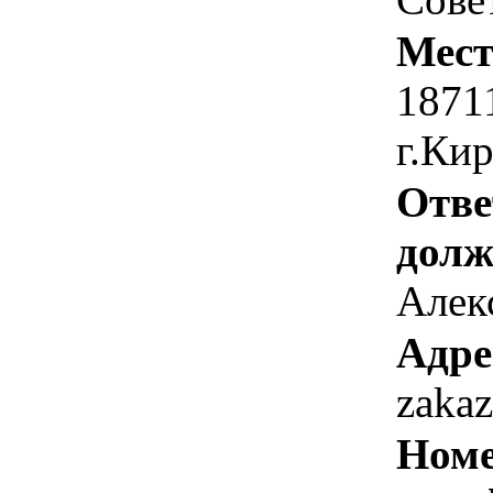
Мест
1871
г.Ки
Отве
долж
Алекс
Адре
zaka
Номе