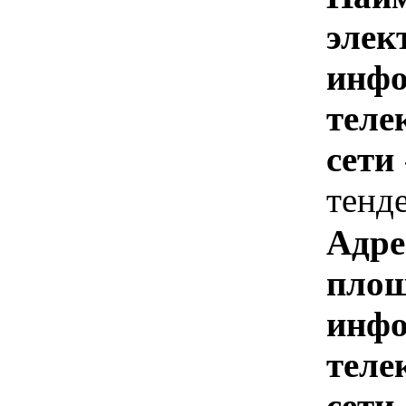
элек
инфо
теле
сети
тенд
Адре
площ
инфо
теле
сети