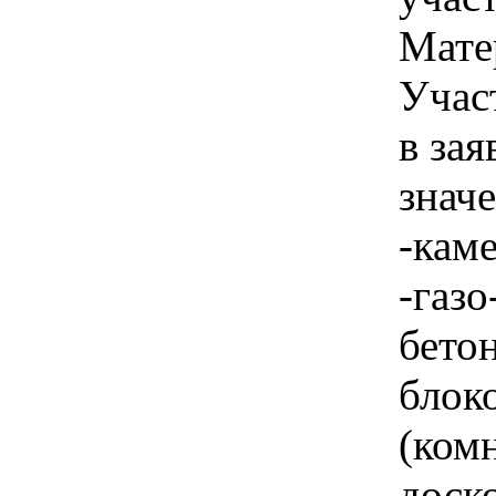
Мате
Учас
в зая
знач
-кам
-газо
бето
блок
(ком
доско