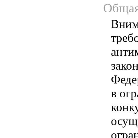
Общая
Вним
треб
анти
зако
Феде
в ог
конк
осущ
огра