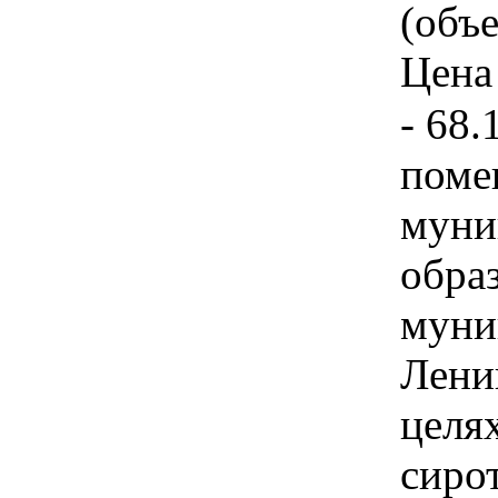
(объе
Цена 
- 68.
поме
муни
обра
муни
Лени
целя
сиро