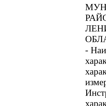
МУН
РАЙ
ЛЕН
ОБЛА
- На
хара
хара
изме
Инст
харак