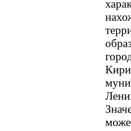
хара
нахо
терр
обра
горо
Кири
муни
Ленин
Знач
може