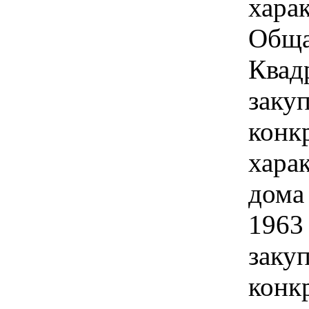
харак
Обща
Квад
закуп
конк
харак
дома 
1963 
закуп
конк