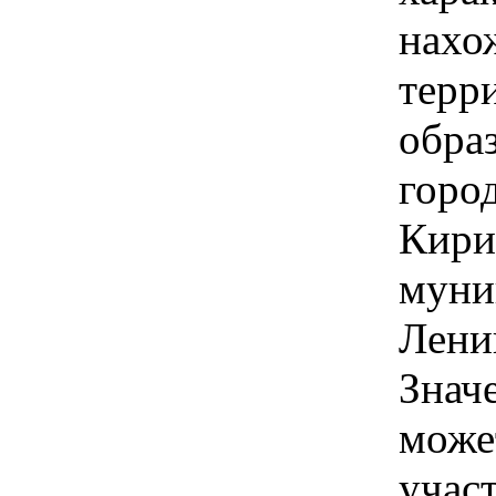
нахо
терр
обра
горо
Кири
муни
Лени
Знач
може
учас