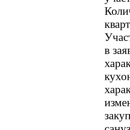
Коли
квар
Учас
в зая
хара
кухо
хара
изме
заку
сануз