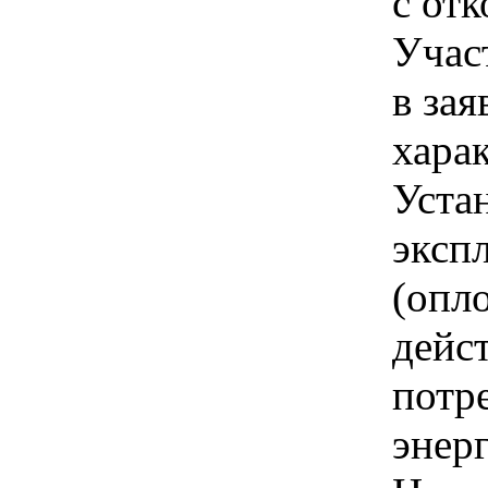
с отк
Учас
в зая
хара
Уста
эксп
(опл
дейс
потр
энер