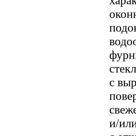
хара
окон
подо
водо
фурн
стек
с вы
пове
свеж
и/ил