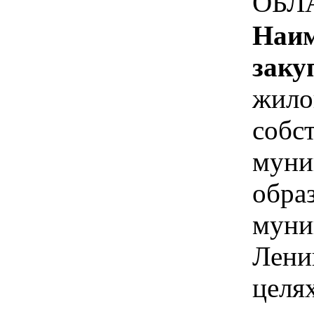
ОБЛ
Наим
заку
жило
собс
муни
обра
муни
Лени
целя