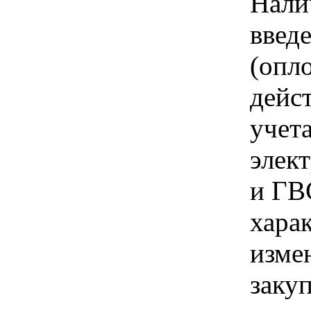
Нали
введ
(опл
дейс
учет
элек
и ГВ
хара
изме
заку