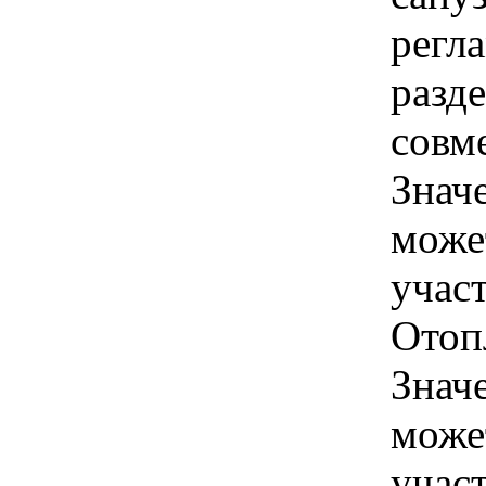
регл
разд
совм
Знач
може
учас
Отоп
Знач
може
учас