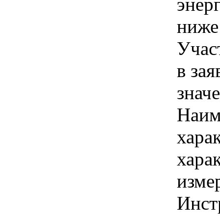
энер
ниже
Учас
в зая
знач
Наим
хара
хара
изме
Инст