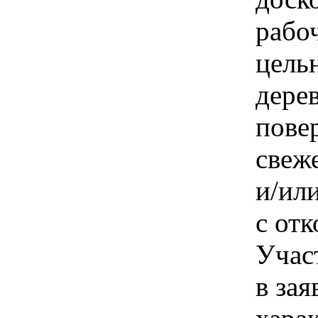
рабо
цель
дере
пове
свеж
и/ил
с отк
Учас
в зая