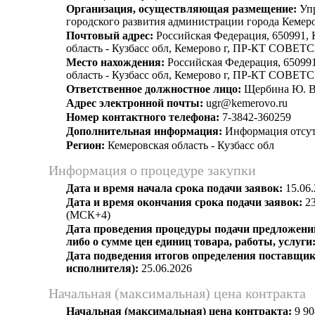
Организация, осуществляющая размещение:
Упр
городского развития администрации города Кемер
Почтовый адрес:
Российская Федерация, 650991, 
область - Кузбасс обл, Кемерово г, ПР-КТ СОВЕТ
Место нахождения:
Российская Федерация, 650991
область - Кузбасс обл, Кемерово г, ПР-КТ СОВЕТ
Ответственное должностное лицо:
Щербина Ю. В
Адрес электронной почты:
ugr@kemerovo.ru
Номер контактного телефона:
7-3842-360259
Дополнительная информация:
Информация отсут
Регион:
Кемеровская область - Кузбасс обл
Информация о процедуре закупки
Дата и время начала срока подачи заявок:
15.06.
Дата и время окончания срока подачи заявок:
23
(МСК+4)
Дата проведения процедуры подачи предложений
либо о сумме цен единиц товара, работы, услуги
Дата подведения итогов определения поставщик
исполнителя):
25.06.2026
Начальная (максимальная) цена контракта
Начальная (максимальная) цена контракта:
9 90