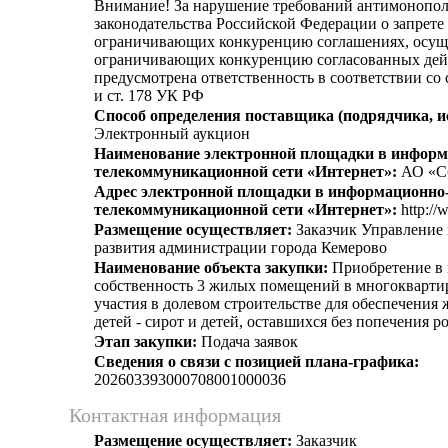
Внимание! За нарушение требований антимонопо
законодательства Российской Федерации о запрете 
ограничивающих конкуренцию соглашениях, осущ
ограничивающих конкуренцию согласованных дей
предусмотрена ответственность в соответствии со
и ст. 178 УК РФ
Способ определения поставщика (подрядчика, и
Электронный аукцион
Наименование электронной площадки в информ
телекоммуникационной сети «Интернет»:
АО «С
Адрес электронной площадки в информационно
телекоммуникационной сети «Интернет»:
http://
Размещение осуществляет:
Заказчик Управление 
развития администрации города Кемерово
Наименование объекта закупки:
Приобретение в
собственность 3 жилых помещений в многокварти
участия в долевом строительстве для обеспечени
детей - сирот и детей, оставшихся без попечения р
Этап закупки:
Подача заявок
Сведения о связи с позицией плана-графика:
202603393000708001000036
Контактная информация
Размещение осуществляет:
Заказчик