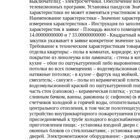
выключатели); - электросчетчики. Обеспечение в
телевизионных программ. Установка пандусов Зна
характеристики не может изменяться участником з
Наименование характеристики - Значение характе
измерения характеристики - Инструкция по запол
характеристик в заявке - Площадь жилого помещени
14.00000000000 и ? 33.00000000000 - Квадратный м
закупки указывает в заявке конкретное значение х
Требование к техническим характеристикам товара
отделка квартиры: - полы в комнатах, коридоре, ку
покрытие из линолеума или ламината; - стены в ко
кухне – обои по оштукатуренной либо выровненно
потолки во всех помещениях – водоэмульсионная 
натяжные потолки; - в кухне – фартук над мойкой,
смеситель; - санузел – полы из керамической плитк
водоэмульсионной краской по оштукатуренной по
часть стен (сапожок) – керамическая плитка; - уста
сливным бачком, ванны, раковины (с сифоном) (в в
счетчиков холодной и горячей воды, отопительны
центрального отопления, в том числе полотенцесуш
устройство внутриквартирного пожаротушения (ги
присоединяемый к трубе холодного водоснабжения)
приготовления пищи; - установка входной двери с 
оконных блоков со стеклопакетами; - установка 
дверей. Электромонтажное оборудование: - развод