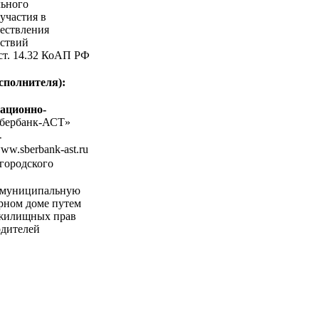
льного
участия в
ествления
ствий
 ст. 14.32 КоАП РФ
сполнителя):
ационно-
бербанк-АСТ»
-
www.sberbank-ast.ru
городского
 муниципальную
рном доме путем
я жилищных прав
одителей