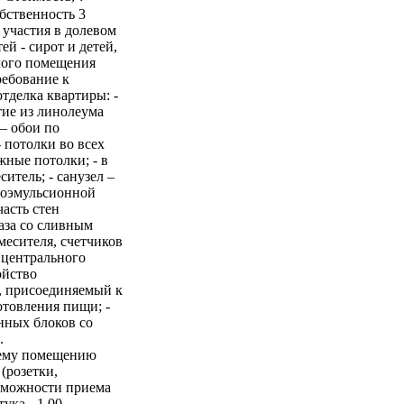
бственность 3
участия в долевом
й - сирот и детей,
лого помещения
ребование к
тделка квартиры: -
тие из линолеума
 – обои по
 потолки во всех
ные потолки; - в
итель; - санузел –
одоэмульсионной
асть стен
таза со сливным
месителя, счетчиков
 центрального
ойство
, присоединяемый к
отовления пищи; -
онных блоков со
.
сему помещению
 (розетки,
озможности приема
ка - 1,00 -