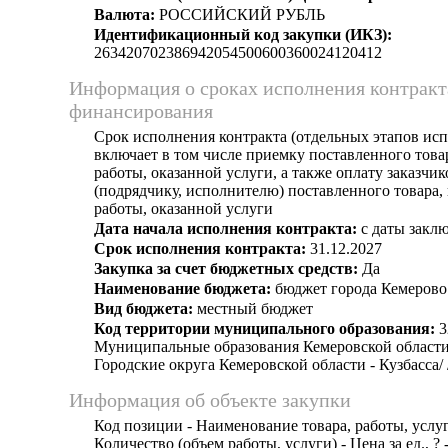
Валюта:
РОССИЙСКИЙ РУБЛЬ
Идентификационный код закупки (ИКЗ):
263420702386942054500600360024120412
Информация о сроках исполнения контракт
финансирования
Срок исполнения контракта (отдельных этапов исп
включает в том числе приемку поставленного тов
работы, оказанной услуги, а также оплату заказчи
(подрядчику, исполнителю) поставленного товара
работы, оказанной услуги
Дата начала исполнения контракта:
с даты заклю
Срок исполнения контракта:
31.12.2027
Закупка за счет бюджетных средств:
Да
Наименование бюджета:
бюджет города Кемерово
Вид бюджета:
местный бюджет
Код территории муниципального образования:
3
Муниципальные образования Кемеровской области 
Городские округа Кемеровской области - Кузбасса/
Информация об объекте закупки
Код позиции - Наименование товара, работы, услуг
Количество (объем работы, услуги) - Цена за ед., ? 