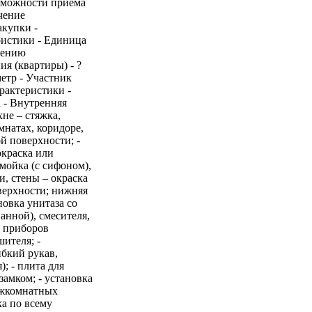
озможности приема
чение
акупки -
ристики - Единица
нению
я (квартиры) - ?
етр - Участник
арактеристики -
 - Внутренняя
хне – стяжка,
мнатах, коридоре,
й поверхности; -
окраска или
 мойка (с сифоном),
и, стены – окраска
верхности; нижняя
новка унитаза со
анной), смесителя,
х приборов
ителя; -
бкий рукав,
; - плита для
замком; - установка
межкомнатных
ка по всему