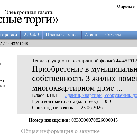
О проекте
тировки
223-ФЗ
Планы закупок
Архив
Отчеты
15 / 44-45791249
а
Тендер (аукцион в электронной форме) 44-457912
и
Приобретение в муниципаль
собственность 3 жилых поме
аты
многоквартирном доме ...
па к
Класс 8.18.1 —
Здания, квартиры, сооружения, д
Цена контракта лота (млн.руб.) — 9.9
Срок подачи заявок — 23.06.2026
Номер извещения:
0339300070826000045
Общая информация о закупке