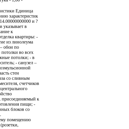
ристики Единица
ению характеристик
14.00000000000 и ?
и указывает в
вание к
тделка квартиры: -
тие из линолеума
 – обои по
 потолки во всех
ные потолки; - в
итель; - санузел –
одоэмульсионной
асть стен
таза со сливным
месителя, счетчиков
 центрального
ойство
, присоединяемый к
отовления пищи; -
онных блоков со
.
сему помещению
 (розетки,