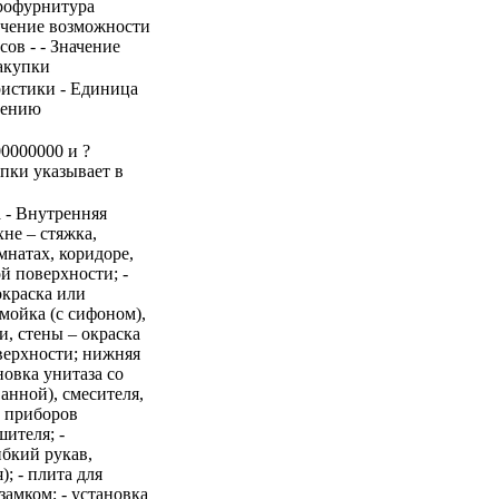
трофурнитура
печение возможности
ов - - Значение
акупки
ристики - Единица
нению
0000000 и ?
упки указывает в
 - Внутренняя
хне – стяжка,
мнатах, коридоре,
й поверхности; -
окраска или
 мойка (с сифоном),
и, стены – окраска
верхности; нижняя
новка унитаза со
анной), смесителя,
х приборов
ителя; -
бкий рукав,
; - плита для
замком; - установка