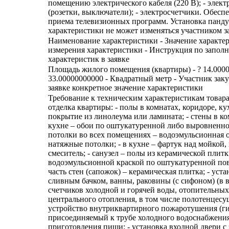
помещению электрического кабеля (220 В); - элек
(розетки, выключатели); - электросчетчики. Обес
приема телевизионных программ. Установка пандус
характеристики не может изменяться участником з
Наименование характеристики - Значение характе
измерения характеристики - Инструкция по запол
характеристик в заявке
Площадь жилого помещения (квартиры) - ? 14.0000
33.00000000000 - Квадратный метр - Участник зак
заявке конкретное значение характеристики
Требование к техническим характеристикам товара
отделка квартиры: - полы в комнатах, коридоре, ку
покрытие из линолеума или ламината; - стены в ко
кухне – обои по оштукатуренной либо выровненно
потолки во всех помещениях – водоэмульсионная 
натяжные потолки; - в кухне – фартук над мойкой,
смеситель; - санузел – полы из керамической плитк
водоэмульсионной краской по оштукатуренной по
часть стен (сапожок) – керамическая плитка; - уста
сливным бачком, ванны, раковины (с сифоном) (в в
счетчиков холодной и горячей воды, отопительны
центрального отопления, в том числе полотенцесуш
устройство внутриквартирного пожаротушения (ги
присоединяемый к трубе холодного водоснабжения)
приготовления пищи; - установка входной двери с 