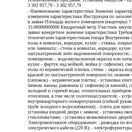
3 302 957,79 - 3 302 957,79
- Наименование характеристики Значение характе
измерения характеристики Инструкция по заполн
в заявке Площадь жилого помещения (квартиры) ? 
33.00000000000 Квадратный метр Участник закупк
заявке конкретное значение характеристики Требо
техническим характеристикам товара Внутренняя о
полы в комнатах, коридоре, кухне – стяжка, покры
или ламината; - стены в комнатах, коридоре, кухне
оштукатуренной либо выровненной поверхности; -
помещениях – водоэмульсионная окраска или натяж
кухне – фартук над мойкой, мойка (с сифоном), смес
полы из керамической плитки, стены – окраска в
краской по оштукатуренной поверхности; нижняя ч
(сапожок) – керамическая плитка; - установка уни
бачком, ванны, раковины (с сифоном) (в ванной), с
холодной и горячей воды, отопительных приборов
отопления, в том числе полотенцесушителя; - устр
внутриквартирного пожаротушения (гибкий рукав
трубе холодного водоснабжения); - плита для приг
установка входной двери с замком; - установка ок
стеклопакетами; - установка межкомнатных дверей
Электромонтажное оборудование: - разводка по в
электрического кабеля (220 В); - электрофурнитура