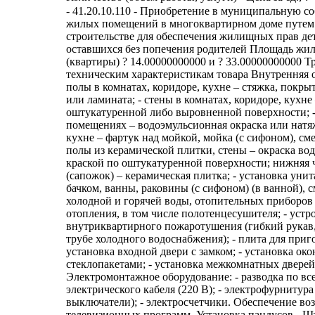
- 41.20.10.110 - Приобретение в муниципальную со
жилых помещений в многоквартирном доме путем 
строительстве для обеспечения жилищных прав дете
оставшихся без попечения родителей Площадь жи
(квартиры) ? 14.00000000000 и ? 33.00000000000 Т
техническим характеристикам товара Внутренняя о
полы в комнатах, коридоре, кухне – стяжка, покры
или ламината; - стены в комнатах, коридоре, кухне
оштукатуренной либо выровненной поверхности; -
помещениях – водоэмульсионная окраска или натяж
кухне – фартук над мойкой, мойка (с сифоном), смес
полы из керамической плитки, стены – окраска в
краской по оштукатуренной поверхности; нижняя ч
(сапожок) – керамическая плитка; - установка уни
бачком, ванны, раковины (с сифоном) (в ванной), с
холодной и горячей воды, отопительных приборов
отопления, в том числе полотенцесушителя; - устр
внутриквартирного пожаротушения (гибкий рукав
трубе холодного водоснабжения); - плита для приг
установка входной двери с замком; - установка ок
стеклопакетами; - установка межкомнатных дверей
Электромонтажное оборудование: - разводка по в
электрического кабеля (220 В); - электрофурнитура
выключатели); - электросчетчики. Обеспечение в
телевизионных программ. Установка пандусов - Шту