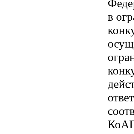
Феде
в ог
конк
осущ
огра
конк
дейс
отве
соотв
КоАП