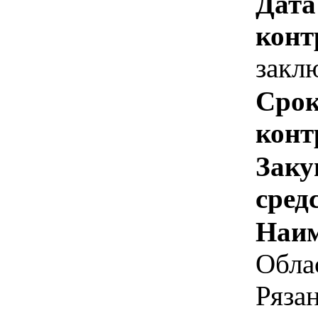
Дата
конт
закл
Срок
конт
Заку
сред
Наим
Обла
Ряза