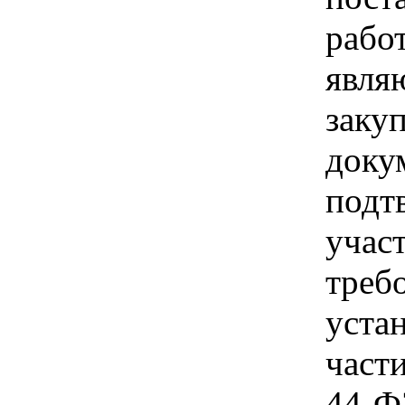
работ
явля
заку
доку
подт
учас
треб
уста
части
44-Ф