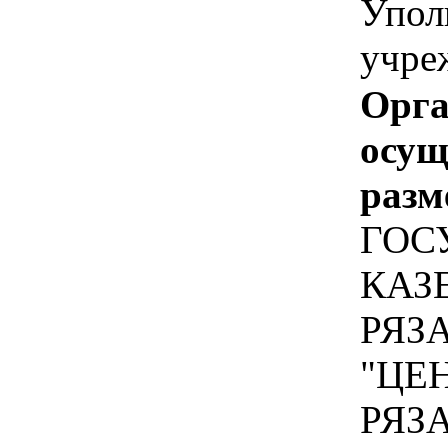
Упол
учре
Орга
осу
разм
ГОС
КАЗ
РЯЗ
"ЦЕ
РЯЗ