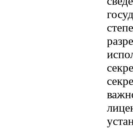
свед
госу
степ
разр
испо
секр
секр
важн
лице
уста