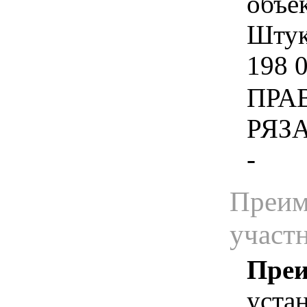
объе
Штука
198 
ПРА
РЯЗ
-
Преим
участ
Преи
уста