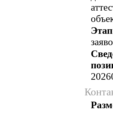
атте
объе
Этап
заяв
Свед
пози
2026
Конта
Разм