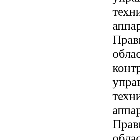
техн
аппа
Прав
обла
конт
упра
техн
аппа
Прав
обла