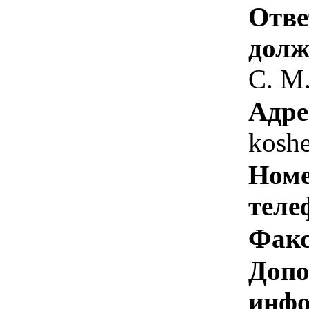
Отве
долж
С. М
Адре
kosh
Номе
теле
Факс
Допо
инфо