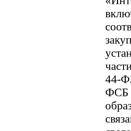
«Инте
вклю
соот
заку
уста
части
44-Ф
ФСБ 
образ
связ