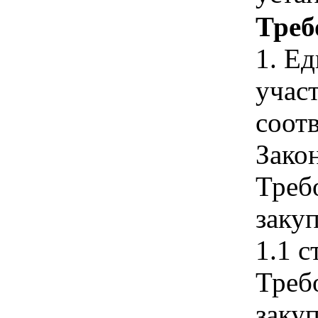
Треб
1. Е
учас
соотв
Зако
Треб
закуп
1.1 с
Треб
закуп