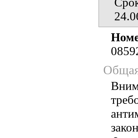
Срок
24.0
Номе
0859
Общая
Вним
треб
анти
зако