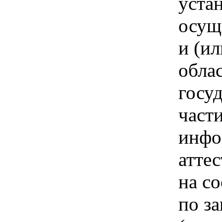
уста
осущ
и (ил
обла
госу
част
инфо
аттес
на с
по з