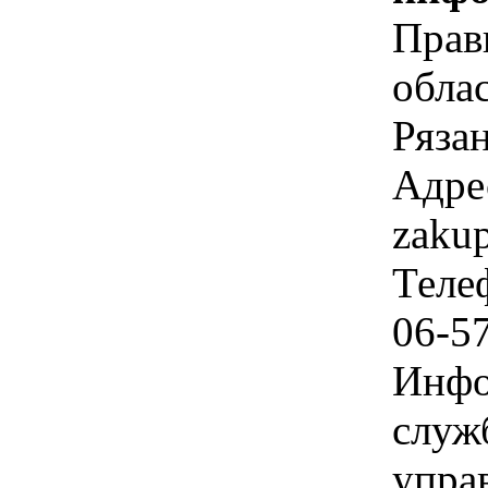
Прав
облас
Рязан
Адре
zakup
Телеф
06-57
Инфо
служ
упра