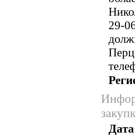
Нико
29-0
долж
Перц
телеф
Реги
Инфор
закуп
Дата