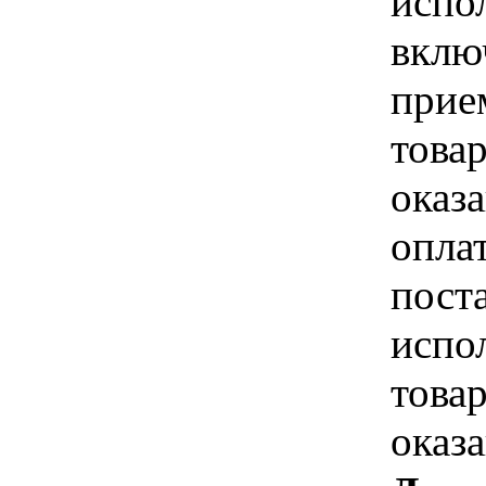
испо
вклю
прие
това
оказа
опла
пост
испо
това
оказ