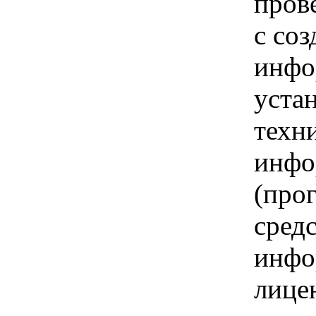
пров
с со
инфо
уста
техн
инфо
(про
сред
инфо
лице