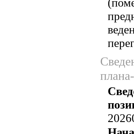
(пом
пред
веде
пере
Сведен
плана
Свед
пози
2026
Нача