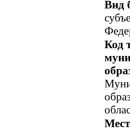
Вид 
субъ
Феде
Код 
муни
обра
Муни
обра
обла
Мест