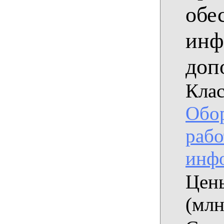
обе
инф
доп
Клас
Обор
рабо
инф
Цены
(млн