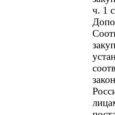
ч. 1 
Допо
Соот
заку
уста
соотв
зако
Росс
лица
пост