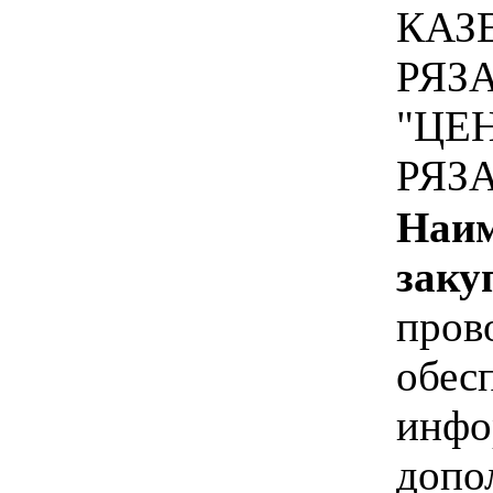
КАЗ
РЯЗ
"ЦЕ
РЯЗ
Наим
заку
пров
обес
инфо
допо