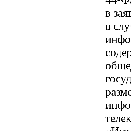
в зая
в слу
инфо
соде
обще
госу
разм
инфо
теле