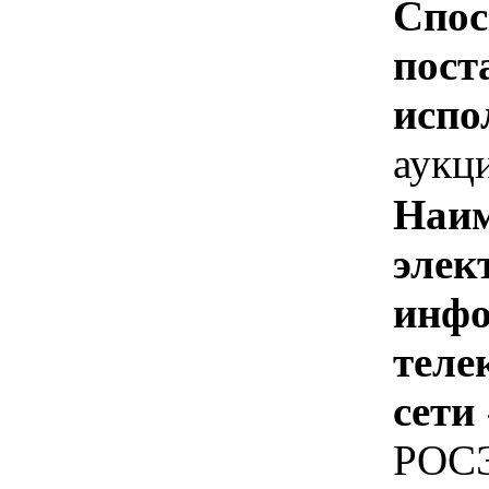
Спос
пост
испо
аукц
Наим
элек
инфо
теле
сети
РОС