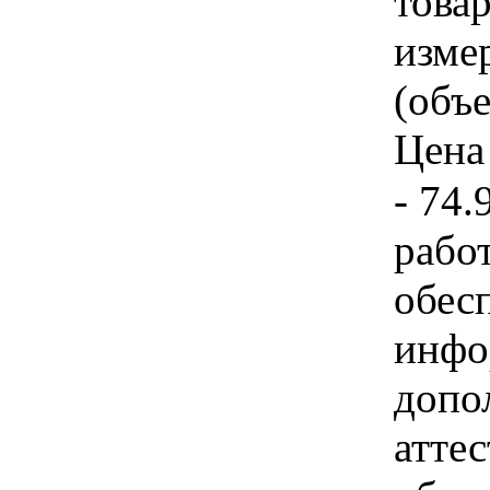
товар
изме
(объе
Цена 
- 74.
рабо
обес
инфо
допо
атте