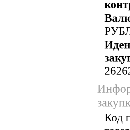
конт
Валю
РУБ
Иден
заку
2626
Инфор
закуп
Код 