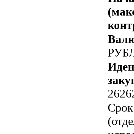
(мак
конт
Валю
РУБ
Иден
заку
2626
Срок
(отд