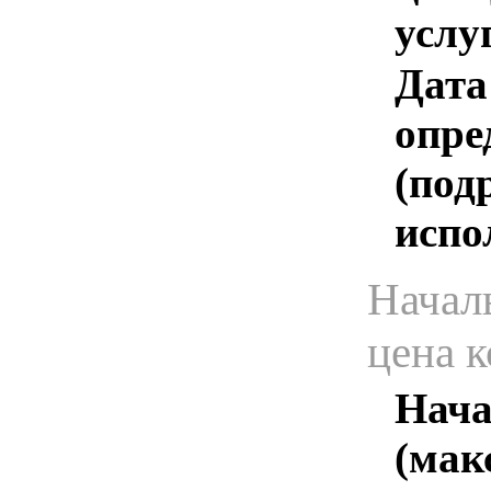
услу
Дата
опре
(под
испо
Начал
цена 
Нача
(мак