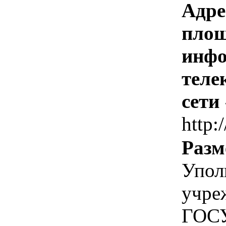
Адре
площ
инфо
теле
сети
http:/
Разм
Упол
учре
ГОС