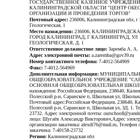
ГОСУДАРСТВЕННОЕ КАЗЕННОЕ УЧРЕЖДЕН
КАЛИНИНГРАДСКОЙ ОБЛАСТИ "ЦЕНТР ОБЕ
ОРГАНИЗАЦИИ И ПРОВЕДЕНИЯ ТОРГОВ"
Почтовый адрес:
236006, Калининградская обл, г 
Геологическая, 1
Место нахождения:
236006, КАЛИНИНГРАДСКАЯ
ГОРОД КАЛИНИНГРАД, Г КАЛИНИНГРАД, УЛ
ГЕОЛОГИЧЕСКАЯ, Д. 1
Ответственное должностное лицо:
Заремба А. А.
Адрес электронной почты:
a.zaremba@gov39.ru
Номер контактного телефона:
7-4012-564969
Факс:
7-4012-564969
Дополнительная информация:
МУНИЦИПАЛЬН
ОБЩЕОБРАЗОВАТЕЛЬНОЕ УЧРЕЖДЕНИЕ "СА
ОСНОВНАЯ ОБЩЕОБРАЗОВАТЕЛЬНАЯ ШКОЛА"
нахождения: Российская Федерация, 238640, Калин
Полесский р-н, Саранское п, Школьная ул, Школьная
Почтовый адрес:Российская Федерация, 238640, К
Полесский р-н, Саранское п, Школьная ул, ЗД. 1. Т
23732. Адрес электронной почты: ourschooll@yand
лицо: Шугаёв Александр Викторович,Адрес элект
организации заказчика: alexdi76@mail.ru, Телефон
заказчика: 7-40158-23732
Регион:
Калининградская обл