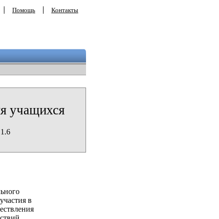
Помощь
Контакты
ия учащихся
1.6
льного
участия в
ествления
ствий