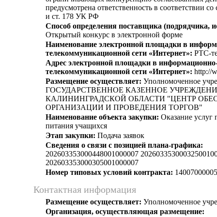
предусмотрена ответственность в соответствии со
и ст. 178 УК РФ
Способ определения поставщика (подрядчика, и
Открытый конкурс в электронной форме
Наименование электронной площадки в информ
телекоммуникационной сети «Интернет»:
РТС-те
Адрес электронной площадки в информационно
телекоммуникационной сети «Интернет»:
http://
Размещение осуществляет:
Уполномоченное учр
ГОСУДАРСТВЕННОЕ КАЗЕННОЕ УЧРЕЖДЕН
КАЛИНИНГРАДСКОЙ ОБЛАСТИ "ЦЕНТР ОБЕ
ОРГАНИЗАЦИИ И ПРОВЕДЕНИЯ ТОРГОВ"
Наименование объекта закупки:
Оказание услуг 
питания учащихся
Этап закупки:
Подача заявок
Сведения о связи с позицией плана-графика:
202603353000448001000007 2026033530003250010
202603353000305001000007
Номер типовых условий контракта:
14007000005
Контактная информация
Размещение осуществляет:
Уполномоченное учр
Организация, осуществляющая размещение: