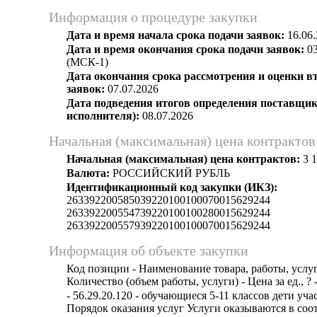
Информация о процедуре закупки
Дата и время начала срока подачи заявок:
16.06.
Дата и время окончания срока подачи заявок:
03
(МСК-1)
Дата окончания срока рассмотрения и оценки в
заявок:
07.07.2026
Дата подведения итогов определения поставщик
исполнителя):
08.07.2026
Начальная (максимальная) цена контрактов
Начальная (максимальная) цена контрактов:
3 1
Валюта:
РОССИЙСКИЙ РУБЛЬ
Идентификационный код закупки (ИКЗ):
263392200585039220100100070015629244
263392200554739220100100280015629244
263392200557939220100100070015629244
Информация об объекте закупки
Код позиции - Наименование товара, работы, услуг
Количество (объем работы, услуги) - Цена за ед., ? 
- 56.29.20.120 - обучающиеся 5-11 классов дети у
Порядок оказания услуг Услуги оказываются в со