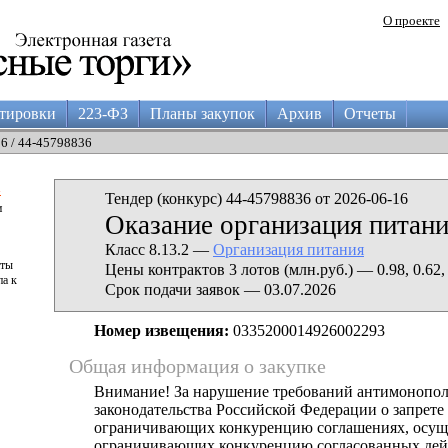
О проекте
тировки
223-ФЗ
Планы закупок
Архив
Отчеты
16 / 44-45798836
а
Тендер (конкурс) 44-45798836 от 2026-06-16
и
Оказание организация питан
Класс 8.13.2 —
Организация питания
аты
Цены контрактов 3 лотов (млн.руб.) — 0.98, 0.62, 
па к
Срок подачи заявок — 03.07.2026
Номер извещения:
0335200014926002293
Общая информация о закупке
Внимание! За нарушение требований антимонопо
законодательства Российской Федерации о запрете 
ограничивающих конкуренцию соглашениях, осущ
ограничивающих конкуренцию согласованных дей