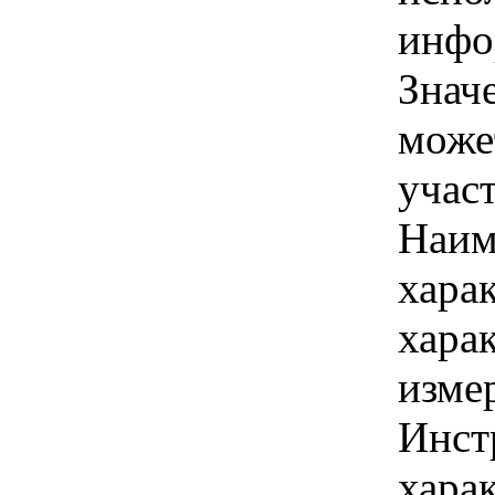
инфо
Знач
може
учас
Наим
хара
хара
изме
Инст
харак