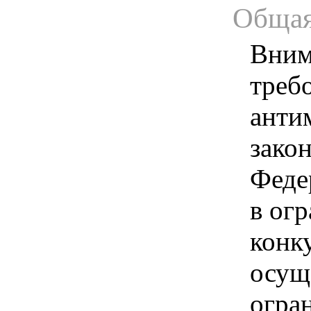
Общая
Вним
треб
анти
зако
Феде
в ог
конк
осущ
огра