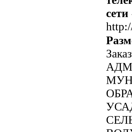
сети
http:
Разм
Зака
АДМ
МУН
ОБР
УСА
СЕЛ