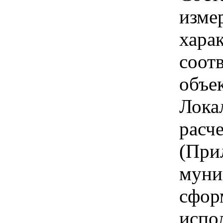
изме
хара
соот
объе
Лока
расч
(При
муни
сфор
испо