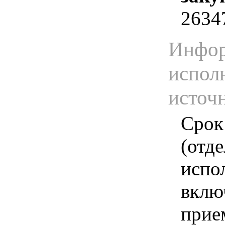
2634
Инфор
испол
источ
Срок
(отд
испо
вклю
прие