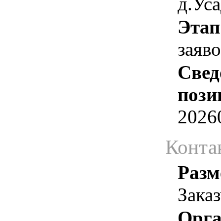
д.Ус
Этап
заяв
Свед
пози
2026
Конта
Разм
Зака
Орга