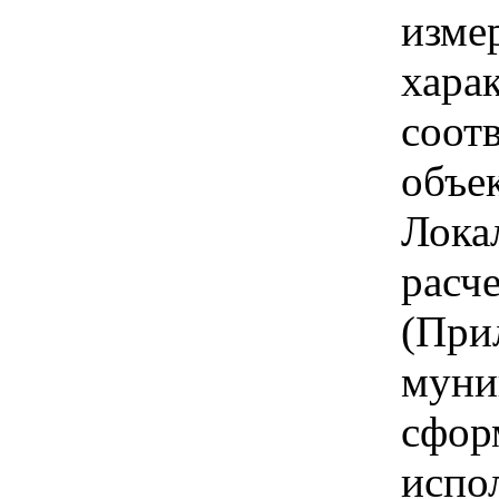
изме
хара
соот
объе
Лока
расч
(При
муни
сфор
испо