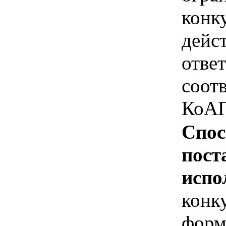
конк
дейс
отве
соотв
КоАП
Спос
пост
испо
конк
форм