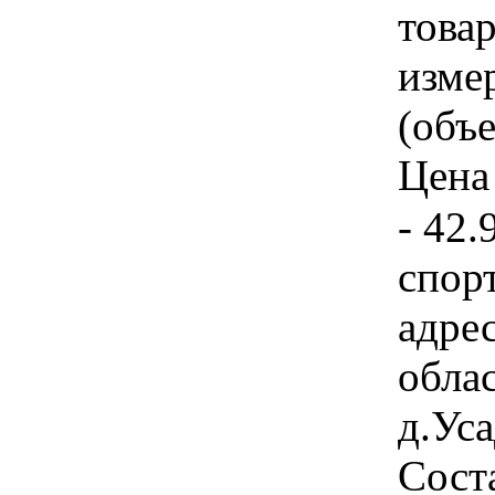
товар
изме
(объе
Цена 
- 42.
спор
адре
обла
д.Ус
Сост