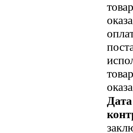
това
оказа
опла
пост
испо
това
оказ
Дата
конт
закл