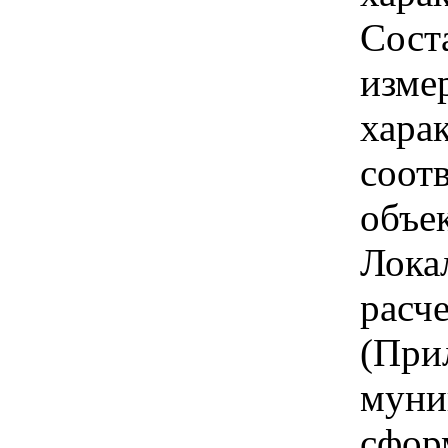
Сост
изме
хара
соот
объе
Лока
расч
(При
муни
сфор