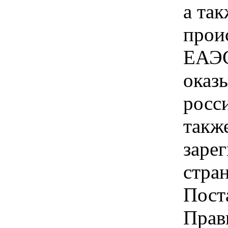
а так
прои
ЕАЭС
оказ
росс
такж
заре
стра
Пост
Прав