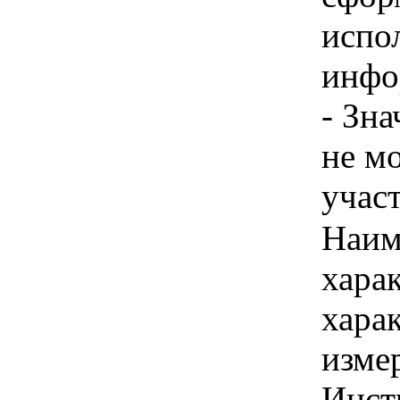
испо
инфо
- Зн
не м
учас
Наим
хара
хара
изме
Инст