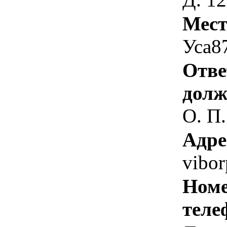
Мест
Уса8
Отве
долж
О. П.
Адре
vibo
Номе
теле