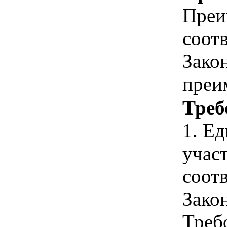
Преи
соотв
Зако
преи
Треб
1. Е
учас
соотв
Зако
Треб