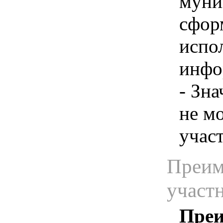
муни
сфор
испо
инфо
- Зн
не м
учас
Преим
участ
Преи