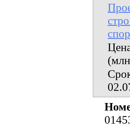
Прое
стро
спор
Цена
(млн
Срок
02.0
Номе
0145