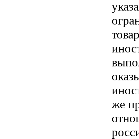
указа
огра
това
инос
выпо
оказ
инос
же п
отно
росс