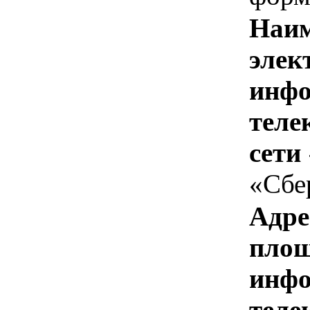
Наим
элек
инфо
теле
сети
«Сбе
Адре
площ
инфо
теле