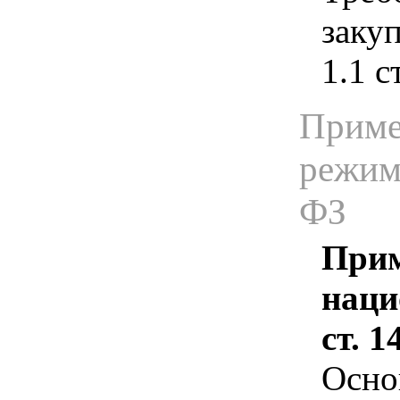
закуп
1.1 с
Приме
режима
ФЗ
Прим
наци
ст. 
Осно