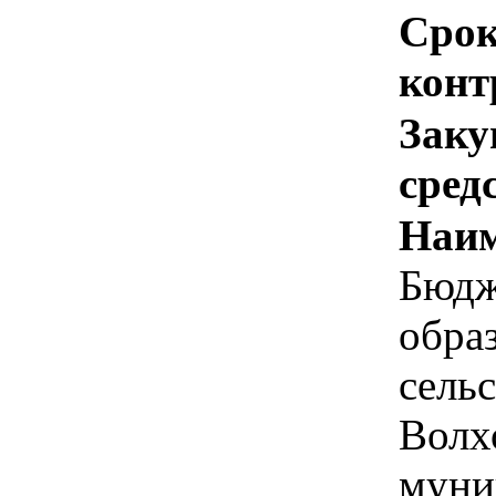
Срок
конт
Заку
сред
Наим
Бюдж
обра
сель
Волх
муни