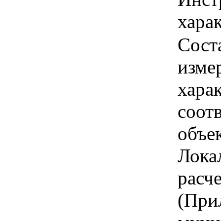
харак
Сост
изме
хара
соот
объе
Лока
расч
(При