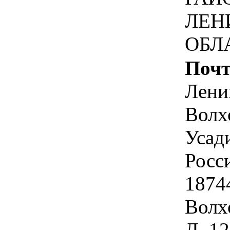
ЛЕН
ОБЛ
Почт
Лени
Волх
Усад
Росс
1874
Волх
Д. 1