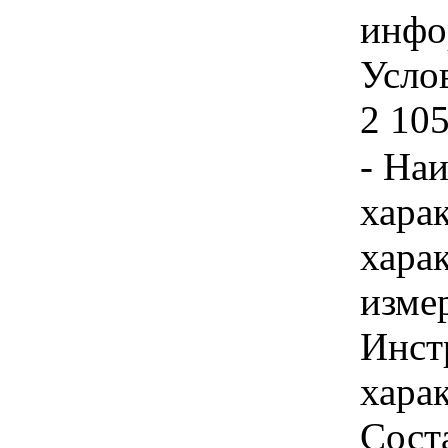
инфо
Услов
2 105
- На
хара
хара
изме
Инст
харак
Сост