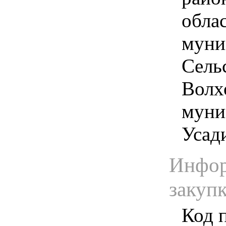
обла
муни
Сель
Волх
муни
Усад
Инфор
закуп
Код 