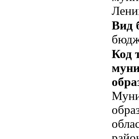
Лени
Вид 
бюдж
Код 
муни
обра
Муни
обра
обла
райо