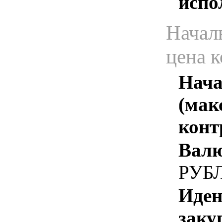
испо
Начал
цена 
Нача
(мак
конт
Валю
РУБ
Иден
заку