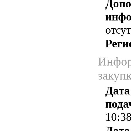
Допо
инфо
отсут
Реги
Инфор
закуп
Дата
пода
10:3
Дата