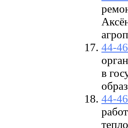
ремо
Аксё
агро
44-4
орган
в го
обра
44-4
работ
тепло