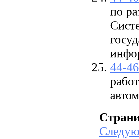
по р
Сист
госуд
инфор
44-4
рабо
авто
Стран
Следу