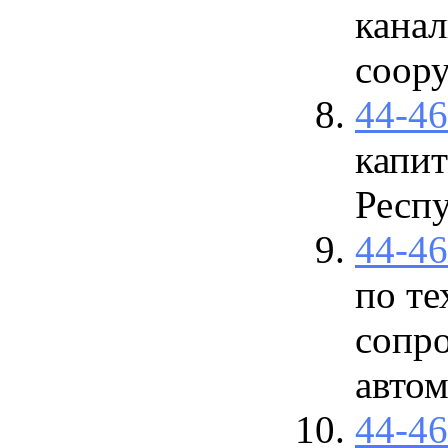
кана
соор
44-4
капит
Респу
44-4
по те
сопр
автом
44-4