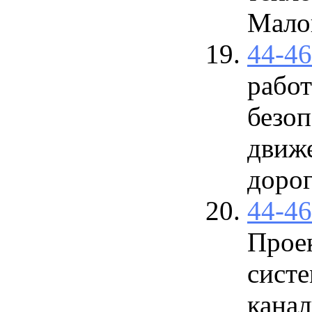
Мало
44-4
рабо
безо
движ
доро
44-4
Проек
сист
кана