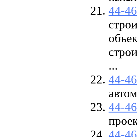
44-4
стро
объек
строи
...
44-4
авто
44-4
прое
44-4