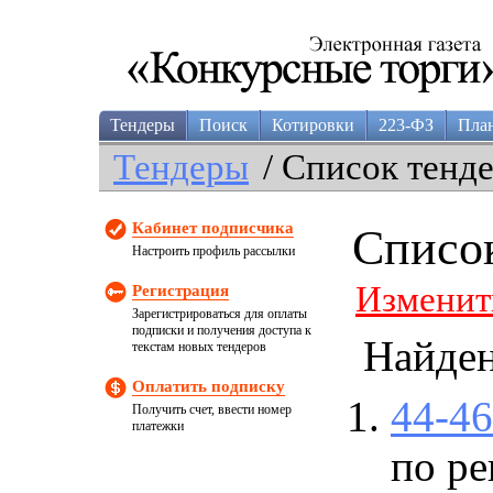
Тендеры
Поиск
Котировки
223-ФЗ
Пла
Тендеры
/ Список тенд
Кабинет подписчика
Списо
Настроить профиль рассылки
Изменит
Регистрация
Зарегистрироваться для оплаты
подписки и получения доступа к
Найде
текстам новых тендеров
Оплатить подписку
44-4
Получить счет, ввести номер
платежки
по ре