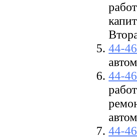
работ
капит
Втора
44-4
авто
44-4
работ
ремон
автом
44-4