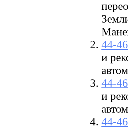
пере
Земли
Мане
44-4
и рек
авто
44-4
и рек
авто
44-4