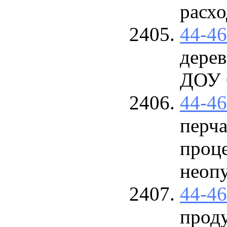
расх
44-4
дерев
ДОУ
44-4
перча
проц
неоп
44-4
прод