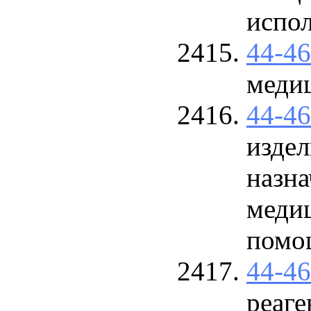
испо
44-4
меди
44-4
изде
назна
меди
помо
44-4
реаге