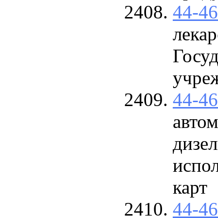
44-4
лекар
Госу
учре
44-4
автом
дизел
испо
карт
44-4