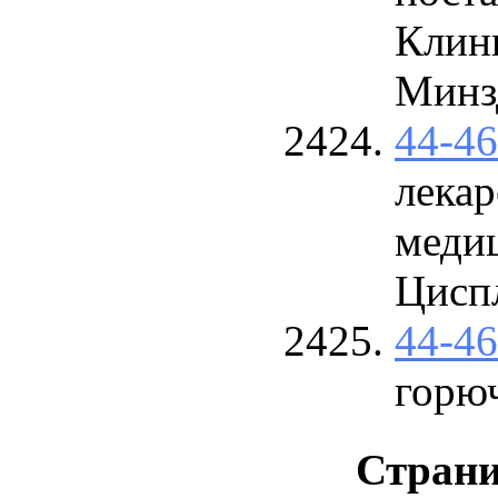
Кли
Минз
44-4
лекар
меди
Цисп
44-4
горю
Стран