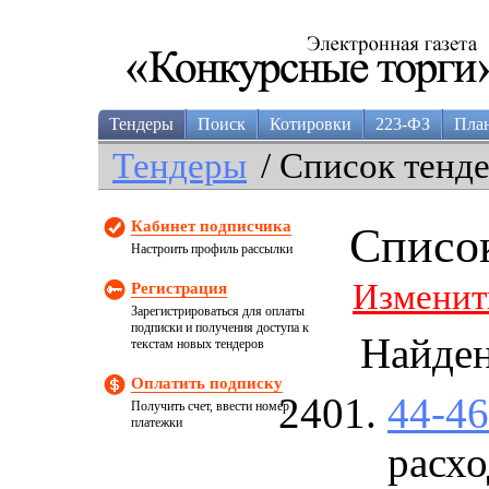
Тендеры
Поиск
Котировки
223-ФЗ
Пла
Тендеры
/ Список тенд
Кабинет подписчика
Списо
Настроить профиль рассылки
Изменит
Регистрация
Зарегистрироваться для оплаты
подписки и получения доступа к
Найде
текстам новых тендеров
Оплатить подписку
44-4
Получить счет, ввести номер
платежки
расх