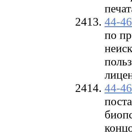
печа
44-4
по п
неис
польз
лицен
44-4
поста
биоп
концо