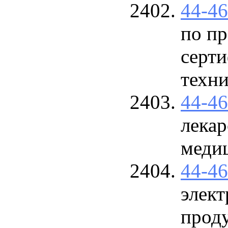
44-4
по п
серти
техни
44-4
лекар
меди
44-4
элект
прод