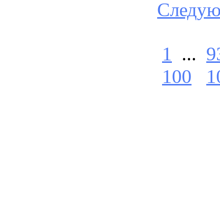
Следу
1
...
9
100
1