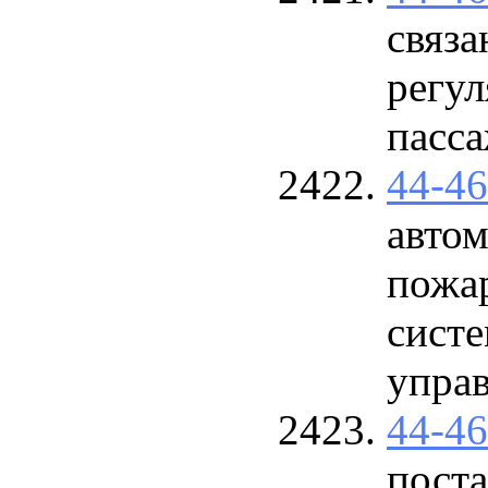
связ
регул
пасса
44-4
авто
пожа
сист
управ
44-4
поста