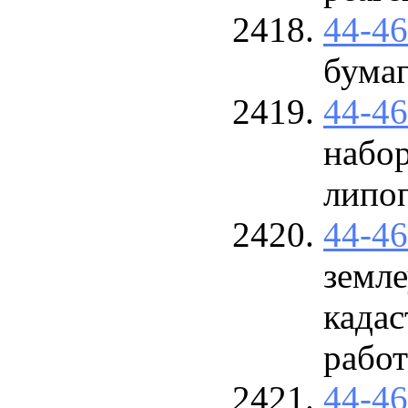
44-4
бума
44-4
набор
липо
44-4
земл
кадас
работ
44-4