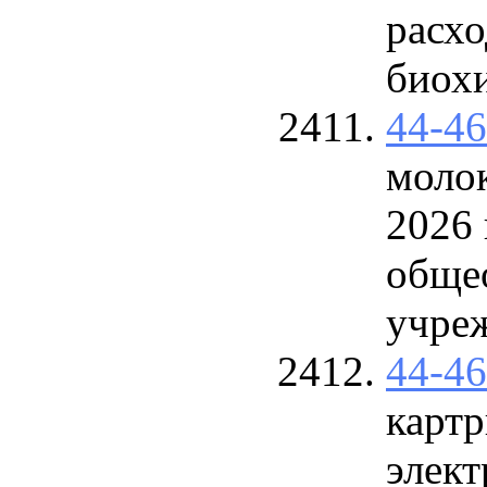
расхо
биохи
44-4
молок
2026 
обще
учре
44-4
карт
элек