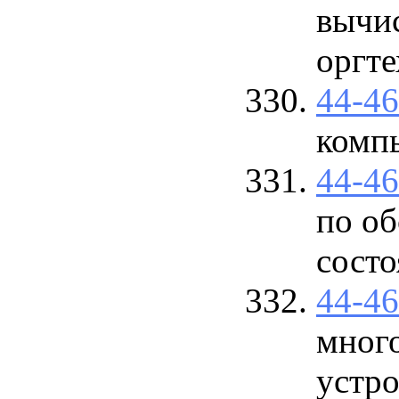
вычи
оргт
44-4
комп
44-4
по об
сост
44-4
мног
устро