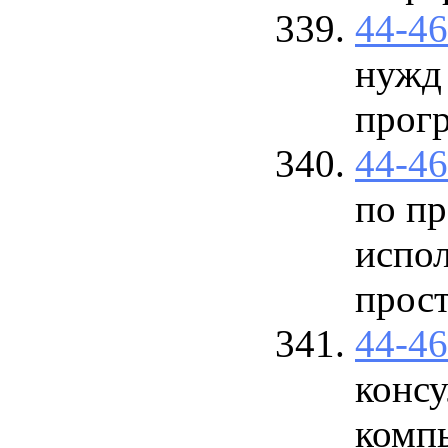
44-4
нужд
прог
44-4
по пр
испол
прост
44-4
консу
комп