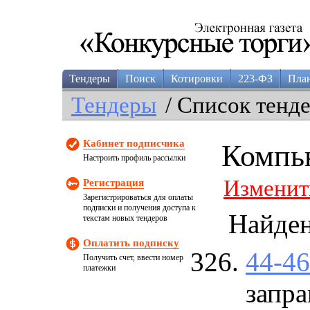
Тендеры
Поиск
Котировки
223-ФЗ
Пла
Тендеры
/ Список тенд
Кабинет подписчика
Компь
Настроить профиль рассылки
Изменит
Регистрация
Зарегистрироваться для оплаты
подписки и получения доступа к
Найде
текстам новых тендеров
Оплатить подписку
44-4
Получить счет, ввести номер
платежки
запра