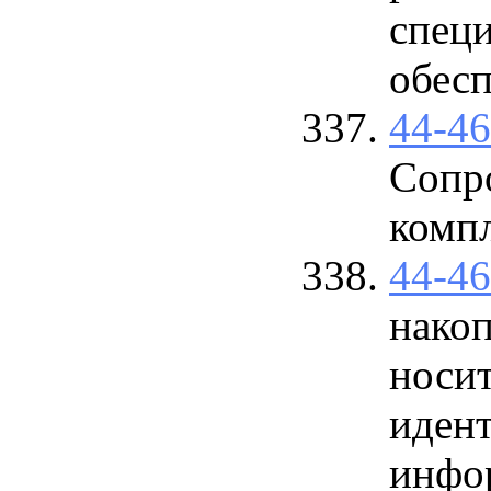
спец
обесп
44-4
Сопр
комп
44-4
нако
носи
иден
инфо