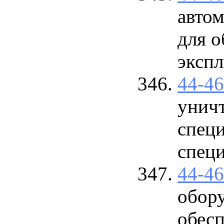
авто
для о
экспл
44-4
унич
спец
спец
44-4
обор
обесп