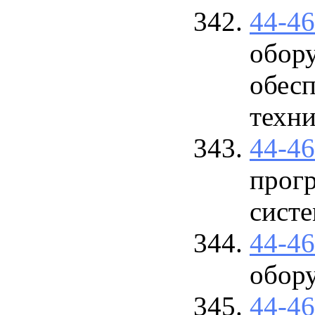
44-4
обор
обесп
техни
44-4
прог
систе
44-4
обор
44-4