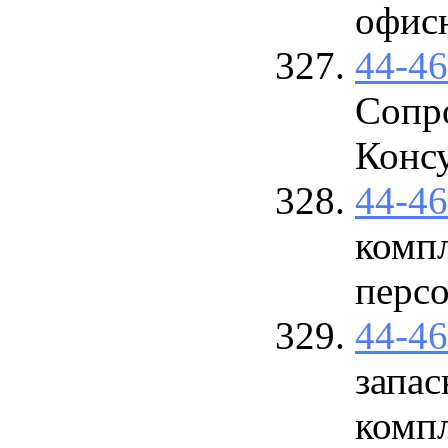
офис
44-4
Сопр
Конс
44-4
комп
перс
44-4
запас
комп