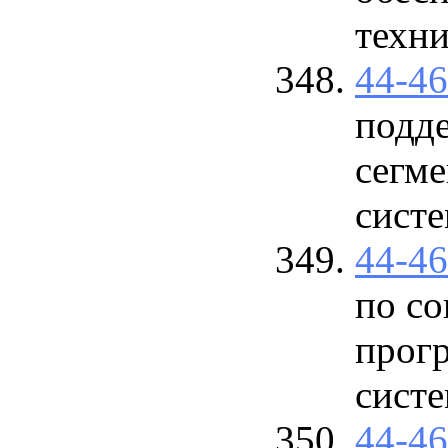
техни
44-4
подд
сегм
систе
44-4
по с
прог
сист
44-4