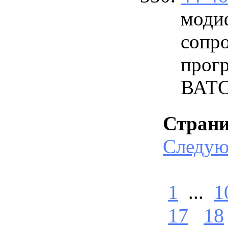
моди
сопр
прог
ВАТ
Стран
Следу
1
...
1
17
18