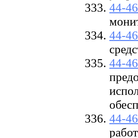
44-4
мони
44-4
сред
44-4
предо
испо
обесп
44-4
работ