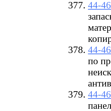
44-4
запас
мате
копир
44-4
по п
неис
антив
44-4
пане