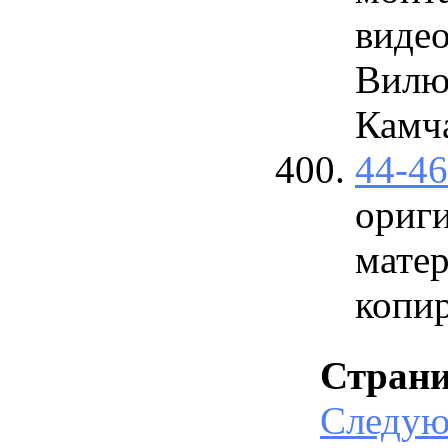
виде
Вилю
Камча
44-4
ориг
матер
копи
Стран
Следу