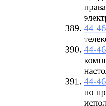
права
элект
44-4
теле
44-4
комп
насто
44-4
по пр
испо