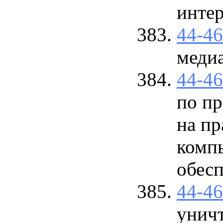
инте
44-4
меди
44-4
по п
на пр
комп
обес
44-4
унич