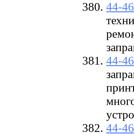
44-4
техни
ремо
запра
44-4
запра
прин
мног
устро
44-4