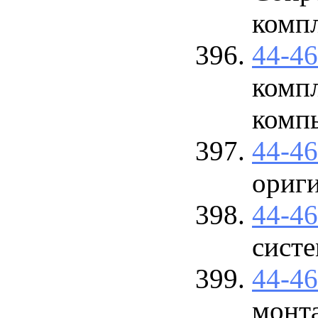
комп
44-4
комп
комп
44-4
ориг
44-4
сист
44-4
монт