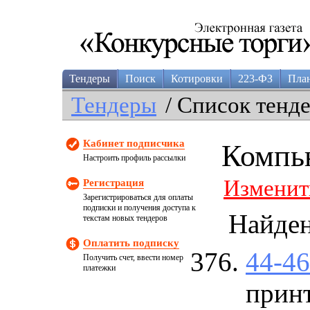
Тендеры
Поиск
Котировки
223-ФЗ
Пла
Тендеры
/ Список тенд
Кабинет подписчика
Компь
Настроить профиль рассылки
Изменит
Регистрация
Зарегистрироваться для оплаты
подписки и получения доступа к
Найде
текстам новых тендеров
Оплатить подписку
44-4
Получить счет, ввести номер
платежки
прин