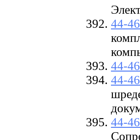
Элект
44-4
комп
комп
44-4
44-4
шред
доку
44-4
Сопр