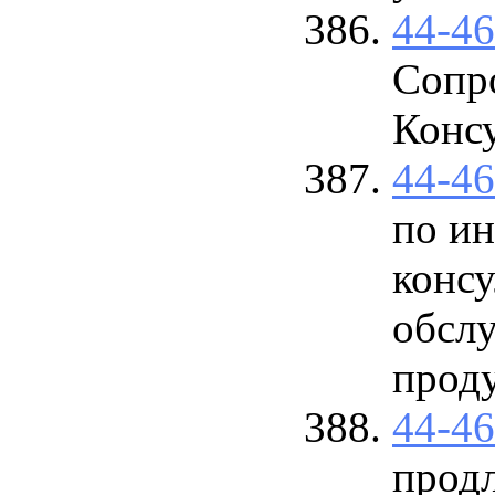
44-4
Сопр
Конс
44-4
по и
конс
обсл
проду
44-4
прод