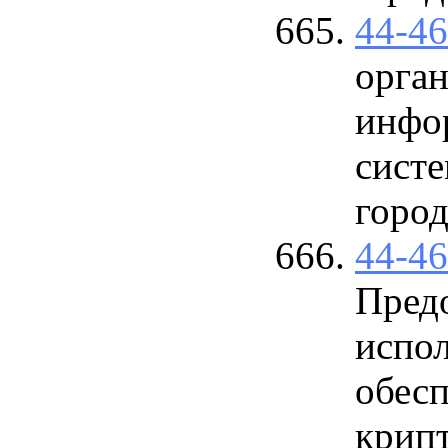
44-4
орга
инфо
сист
город
44-4
Предо
испо
обес
крипт