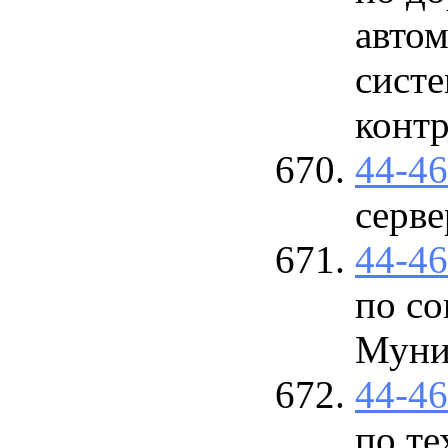
авто
сист
контр
44-4
серве
44-4
по с
Муни
44-4
по т