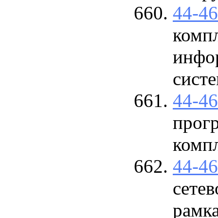
44-4
компл
инфо
сист
44-4
прог
комп
44-4
сетев
рамк