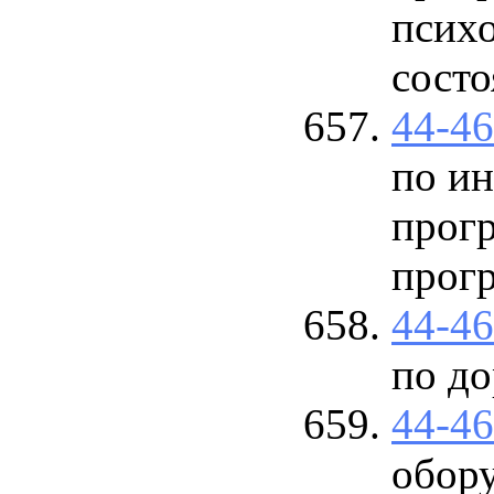
псих
сост
44-4
по и
прог
прогр
44-4
по д
44-4
обор