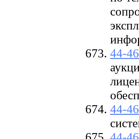
сопр
эксп
инфор
44-4
аукци
лице
обесп
44-4
систе
44-4