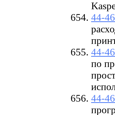
Kaspe
44-4
расхо
прин
44-4
по пр
прост
испол
44-4
прог