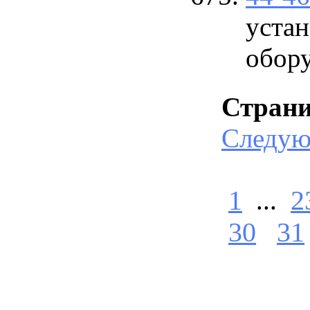
устан
обор
Стран
Следу
1
...
2
30
31