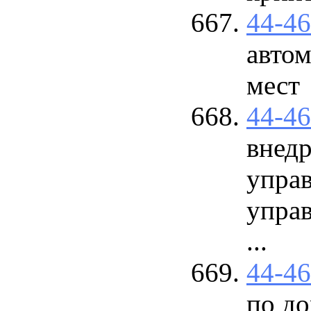
44-4
авто
мест
44-4
внед
управ
упра
...
44-4
по до