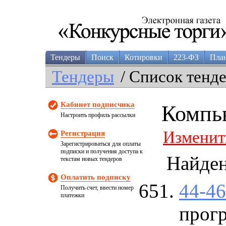
Тендеры
Поиск
Котировки
223-ФЗ
Пла
Тендеры
/ Список тенд
Кабинет подписчика
Компь
Настроить профиль рассылки
Изменит
Регистрация
Зарегистрироваться для оплаты
подписки и получения доступа к
Найде
текстам новых тендеров
Оплатить подписку
44-4
Получить счет, ввести номер
платежки
прог