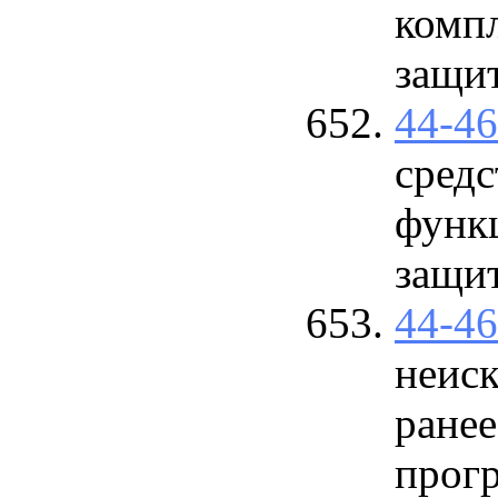
комп
защи
44-4
сред
функ
защит
44-4
неис
ранее
прог