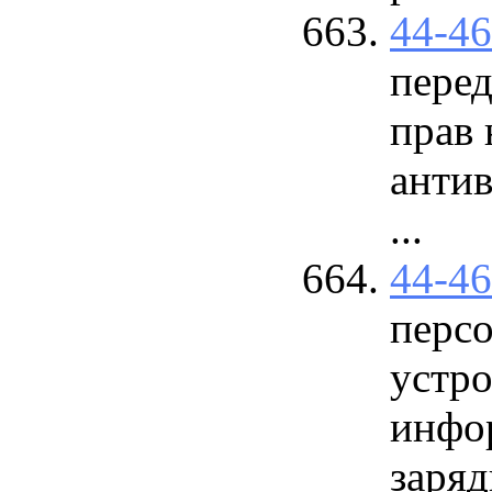
44-4
пере
прав 
анти
...
44-4
перс
устро
инфо
зарядк