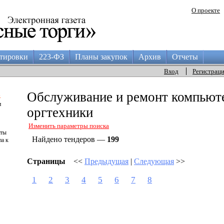
О проекте
тировки
223-ФЗ
Планы закупок
Архив
Отчеты
Вход
Регистрац
а
Обслуживание и ремонт компьют
и
оргтехники
Изменить параметры поиска
аты
Найдено тендеров —
199
па к
Страницы
<<
Предыдущая
|
Следующая
>>
1
2
3
4
5
6
7
8