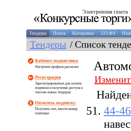
Тендеры
Поиск
Котировки
223-ФЗ
Пла
Тендеры
/ Список тенд
Кабинет подписчика
Автом
Настроить профиль рассылки
Изменит
Регистрация
Зарегистрироваться для оплаты
подписки и получения доступа к
Найде
текстам новых тендеров
Оплатить подписку
44-4
Получить счет, ввести номер
платежки
навес