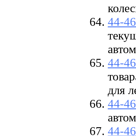
колес
44-4
теку
авто
44-4
това
для л
44-4
авто
44-4