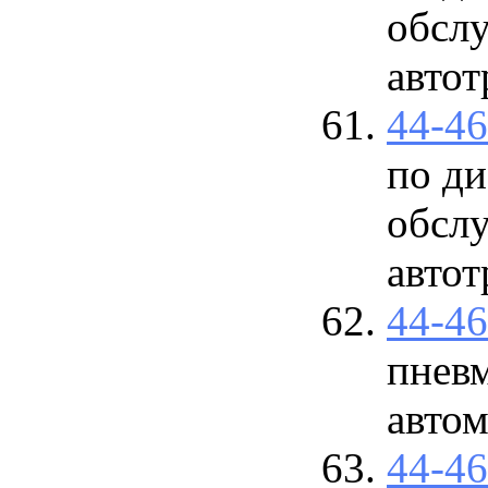
обсл
автот
44-4
по ди
обсл
автот
44-4
пневм
авто
44-4