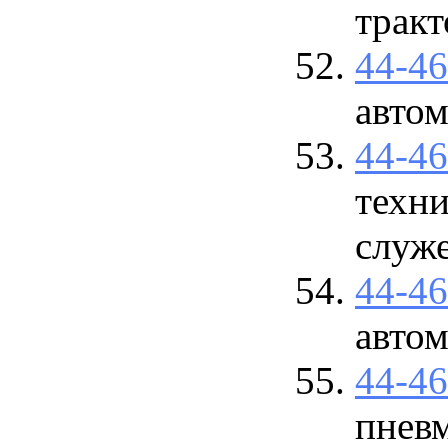
трак
44-4
авто
44-4
техн
служе
44-4
авто
44-4
пнев