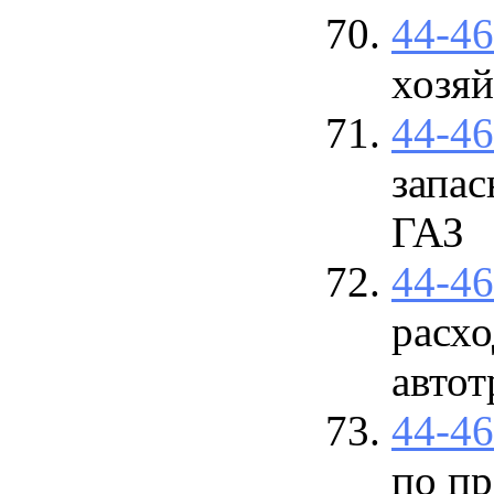
44-4
хозяй
44-4
запас
ГАЗ
44-4
расхо
автот
44-4
по п