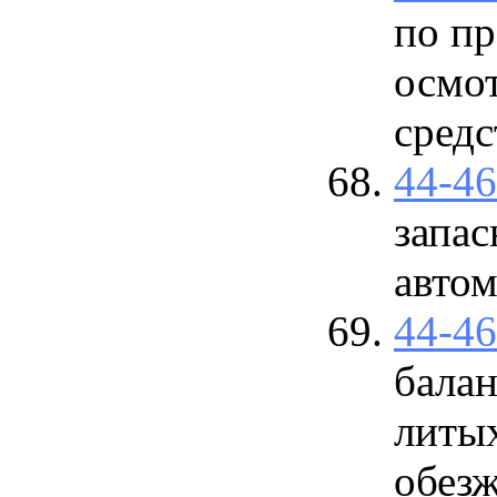
по п
осмо
средс
44-4
запас
авто
44-4
балан
литых
обезж