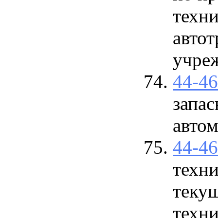
техни
автот
учре
44-4
запас
авто
44-4
техни
теку
техн