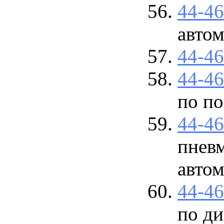
44-4
авто
44-4
44-4
по по
44-4
пневм
авто
44-4
по ди