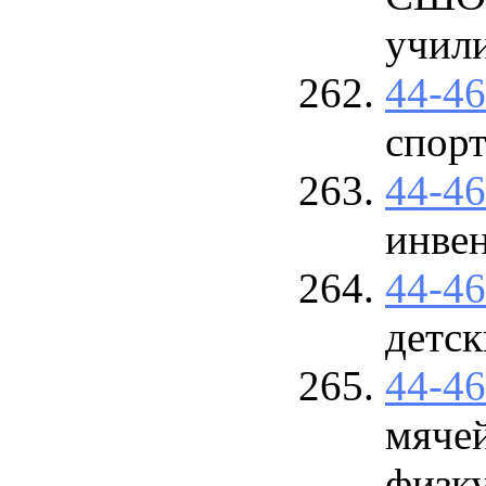
учил
44-4
спор
44-4
инве
44-4
детс
44-4
мячей
физк