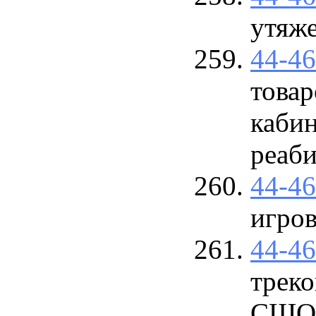
утяж
44-4
товар
каби
реаб
44-4
игро
44-4
треко
СШОР