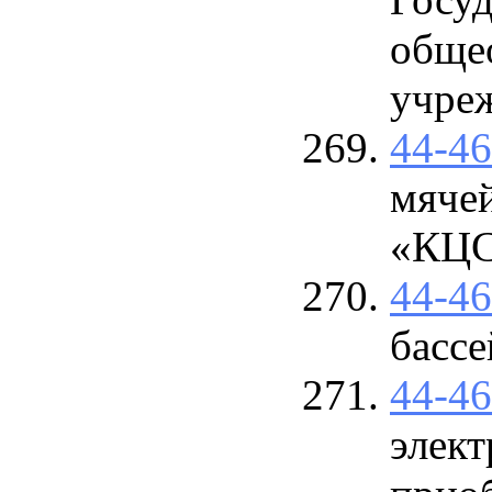
обще
учре
44-4
мяче
«КЦ
44-4
бассе
44-4
элек