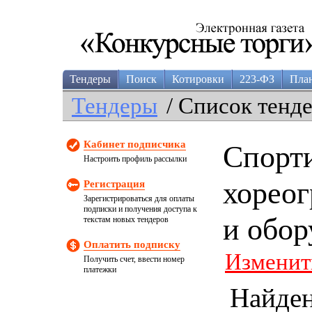
Тендеры
Поиск
Котировки
223-ФЗ
Пла
Тендеры
/ Список тенд
Кабинет подписчика
Спорти
Настроить профиль рассылки
хорео
Регистрация
Зарегистрироваться для оплаты
подписки и получения доступа к
и обор
текстам новых тендеров
Оплатить подписку
Изменит
Получить счет, ввести номер
платежки
Найде