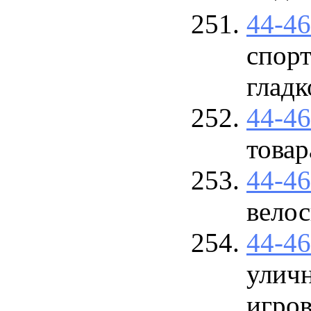
44-4
спорт
гладк
44-4
това
44-4
вело
44-4
улич
игров