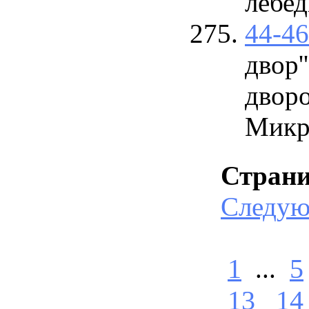
лебе
44-4
двор'
двор
Микро
Стран
Следу
1
...
5
13
14