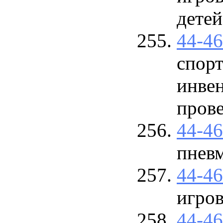
детей
44-4
спорт
инвен
прове
44-4
пневм
44-4
игро
44-4