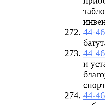
прио
табло
инвен
44-4
батут
44-4
и уст
благо
спор
44-4