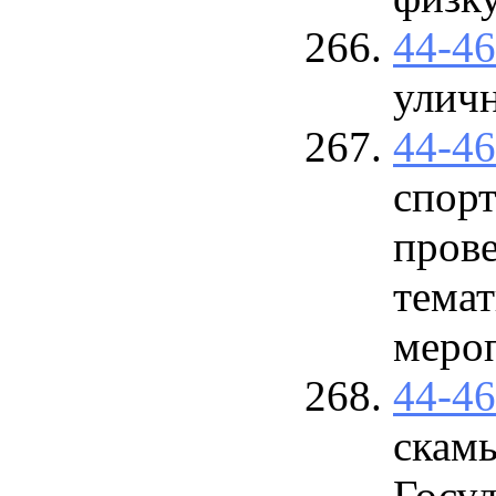
44-4
улич
44-4
спорт
пров
темат
меро
44-4
скамь
Госу