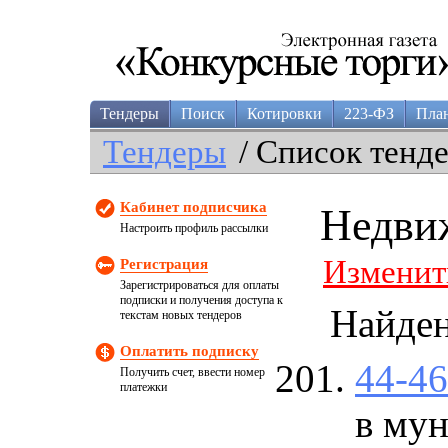
Тендеры
Поиск
Котировки
223-ФЗ
Пла
Тендеры
/ Список тенд
Кабинет подписчика
Недви
Настроить профиль рассылки
Изменит
Регистрация
Зарегистрироваться для оплаты
подписки и получения доступа к
Найде
текстам новых тендеров
Оплатить подписку
44-4
Получить счет, ввести номер
платежки
в му