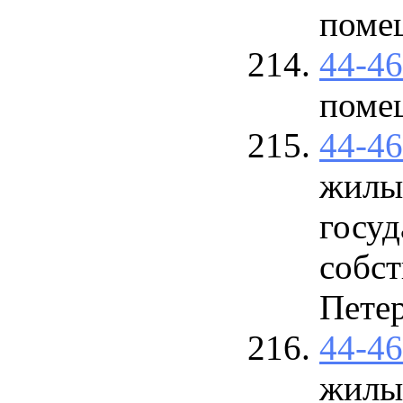
поме
44-4
поме
44-4
жилы
госу
собст
Петер
44-4
жилы