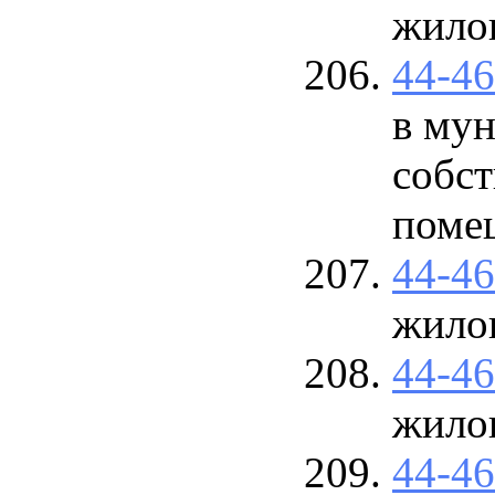
жило
44-4
в му
собс
поме
44-4
жило
44-4
жило
44-4