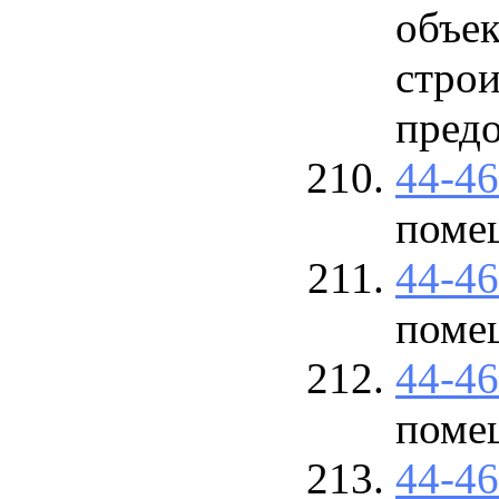
объек
строи
предо
44-4
поме
44-4
поме
44-4
поме
44-4