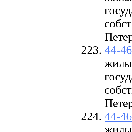
госу
собст
Петер
44-4
жилы
госу
собст
Петер
44-4
жилы