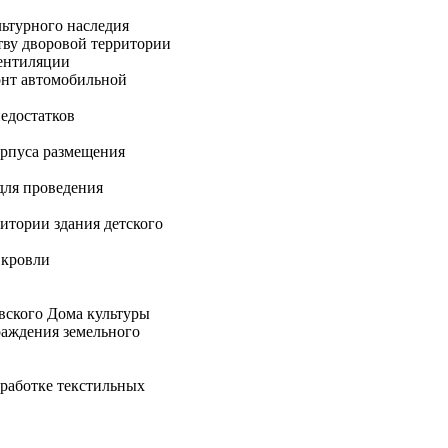
льтурного наследия
ву дворовой территории
ентиляции
онт автомобильной
едостатков
рпуса размещения
для проведения
тории здания детского
 кровли
ского Дома культуры
аждения земельного
работке текстильных