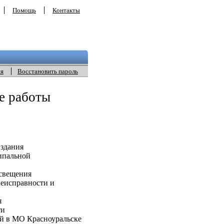
Помощь
Контакты
ия
Восстановить пароль
е работы
здания
ипальной
.
свещения
еисправности и
я
ти
й в МО Красноуральске