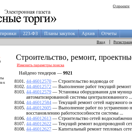
О проекте
тировки
223-ФЗ
Планы закупок
Архив
Отчеты
Вход
Регистрац
а
Строительство, ремонт, проектны
и
Изменить параметры поиска
Найдено тендеров —
9921
аты
44-46012570
— Строительство водовода от
па к
44-46012572
— Выполнение работ текущий ремонт 
44-46012579
— Установка оборудования для муниц
автоматизированной системы централизованного ..
44-46012584
— Текущий ремонт сетей наружного о
44-46012605
— Выполнение работ по устранению н
восстановлению работоспособности системы ...
44-46012613
— Строительство сетей водоснабжени
44-46012622
— Текущий ремонт водопроводной се
44-46012627
— Капитальный ремонт тепловых сете