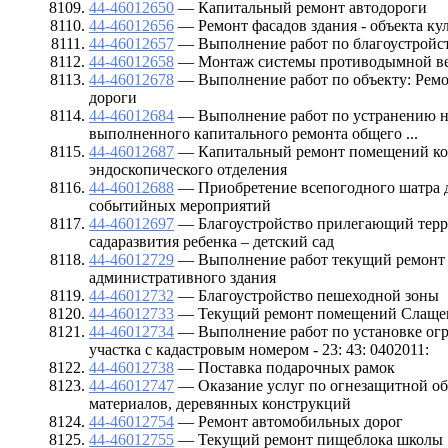
44-46012650
— Капитальный ремонт автодороги
44-46012656
— Ремонт фасадов здания - объекта ку
44-46012657
— Выполнение работ по благоустройст
44-46012658
— Монтаж системы противодымной в
44-46012678
— Выполнение работ по объекту: Рем
дороги
44-46012684
— Выполнение работ по устранению н
выполненного капитального ремонта общего ...
44-46012687
— Капитальный ремонт помещений ко
эндоскопического отделения
44-46012688
— Приобретение всепогодного шатра 
событийных мероприятий
44-46012697
— Благоустройство прилегающий терри
садаразвития ребенка – детский сад
44-46012729
— Выполнение работ текущий ремонт
административного здания
44-46012732
— Благоустройство пешеходной зоны
44-46012733
— Текущий ремонт помещений Слащев
44-46012734
— Выполнение работ по установке огр
участка с кадастровым номером - 23: 43: 0402011:
44-46012738
— Поставка подарочных рамок
44-46012747
— Оказание услуг по огнезащитной об
материалов, деревянных конструкций
44-46012754
— Ремонт автомобильных дорог
44-46012755
— Текущий ремонт пищеблока школы