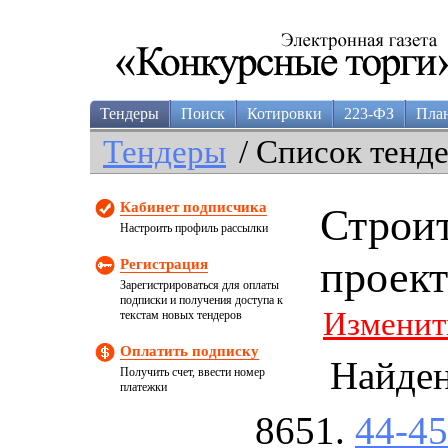
Тендеры
Поиск
Котировки
223-ФЗ
Пла
Тендеры
/ Список тенд
Кабинет подписчика
Строит
Настроить профиль рассылки
проек
Регистрация
Зарегистрироваться для оплаты
подписки и получения доступа к
Изменит
текстам новых тендеров
Оплатить подписку
Найде
Получить счет, ввести номер
платежки
44-4