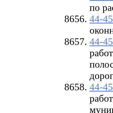
по ра
44-4
окон
44-4
рабо
поло
дорог
44-4
рабо
муни