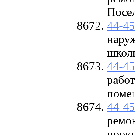
Посе
44-4
нару
школ
44-4
рабо
поме
44-4
ремон
прок