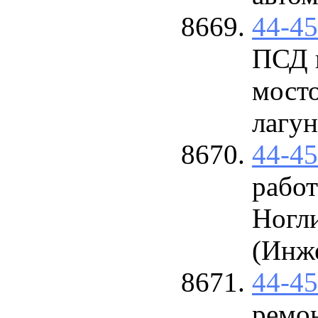
44-4
ПСД 
мосто
лагун
44-4
рабо
Ногли
(Инж
44-4
ремон