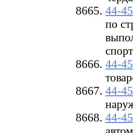
44-4
по ст
выпо
спорт
44-4
товар
44-4
нару
44-4
авто