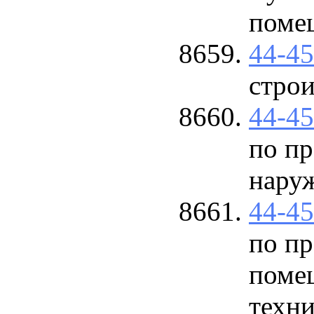
поме
44-4
стро
44-4
по п
нару
44-4
по п
поме
техни