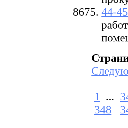
44-4
рабо
поме
Стран
Следу
1
...
3
348
3