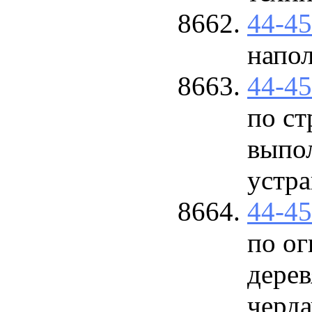
44-4
напо
44-4
по ст
выпо
устра
44-4
по ог
дере
черд