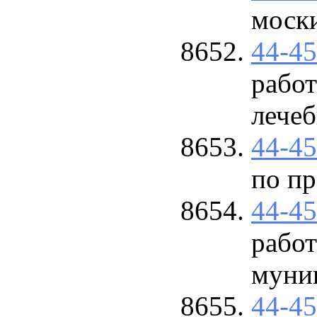
моск
44-4
работ
лече
44-4
по п
44-4
работ
муни
44-4