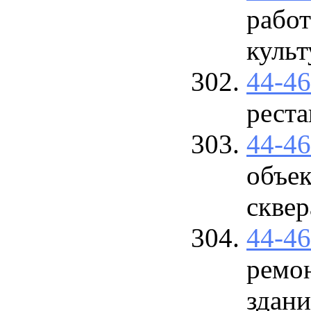
работ
культ
44-4
рест
44-4
объек
сквер
44-4
ремо
здан