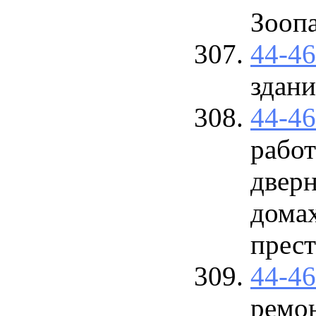
Зооп
44-4
здан
44-4
работ
двер
дома
прес
44-4
ремо