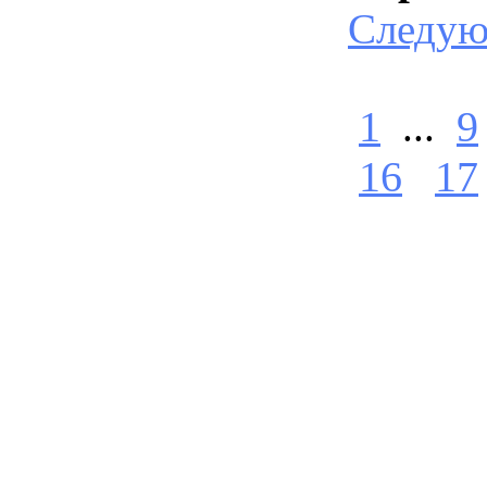
Следу
1
...
9
16
17