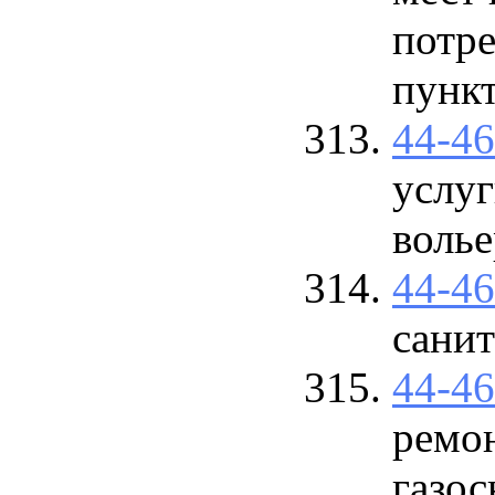
потре
пунк
44-4
услуг
волье
44-4
сани
44-4
ремон
газо