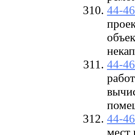
44-4
прое
объек
некап
44-4
работ
вычис
поме
44-4
мест 