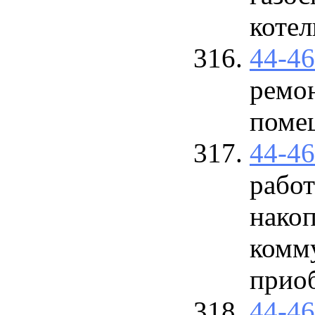
коте
44-4
ремо
поме
44-4
работ
нако
комм
приоб
44-4