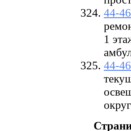
44-4
ремо
1 эта
амбул
44-4
теку
осве
округ
Стран