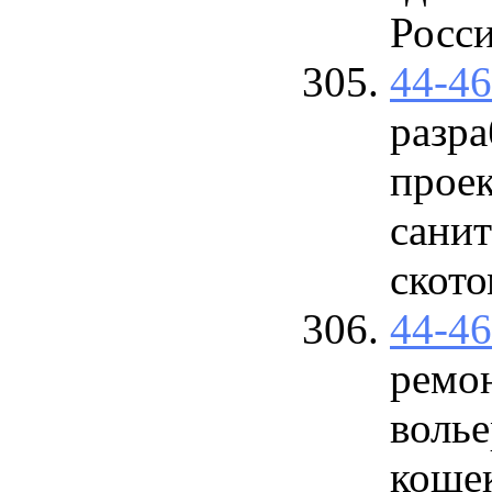
Росс
44-4
разра
проек
сани
скот
44-4
ремо
волье
коше