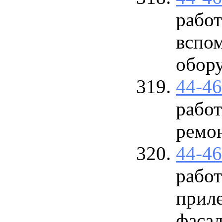
работ
вспо
обору
44-4
работ
ремо
44-4
рабо
прил
фаса