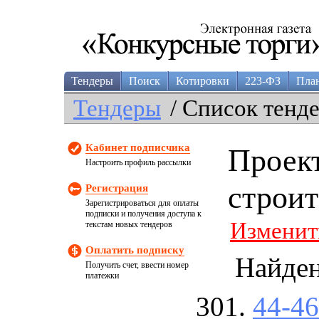
Тендеры
Поиск
Котировки
223-ФЗ
Пла
Тендеры
/ Список тенд
Кабинет подписчика
Проек
Настроить профиль рассылки
строит
Регистрация
Зарегистрироваться для оплаты
подписки и получения доступа к
Изменит
текстам новых тендеров
Оплатить подписку
Найде
Получить счет, ввести номер
платежки
44-4