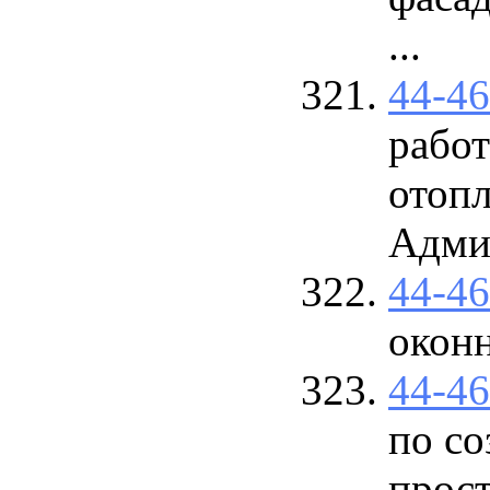
...
44-4
работ
отопл
Адми
44-4
оконн
44-4
по с
прос