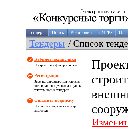
Тендеры
Поиск
Котировки
223-ФЗ
Пла
Тендеры
/ Список тенд
Кабинет подписчика
Проек
Настроить профиль рассылки
строит
Регистрация
Зарегистрироваться для оплаты
подписки и получения доступа к
внешн
текстам новых тендеров
Оплатить подписку
соору
Получить счет, ввести номер
платежки
Изменит