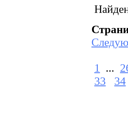
Найде
Стран
Следу
1
...
2
33
34