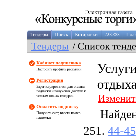
Тендеры
Поиск
Котировки
223-ФЗ
Пла
Тендеры
/ Список тенд
Кабинет подписчика
Услуги
Настроить профиль рассылки
отдыха
Регистрация
Зарегистрироваться для оплаты
подписки и получения доступа к
Изменит
текстам новых тендеров
Оплатить подписку
Найде
Получить счет, ввести номер
платежки
44-4