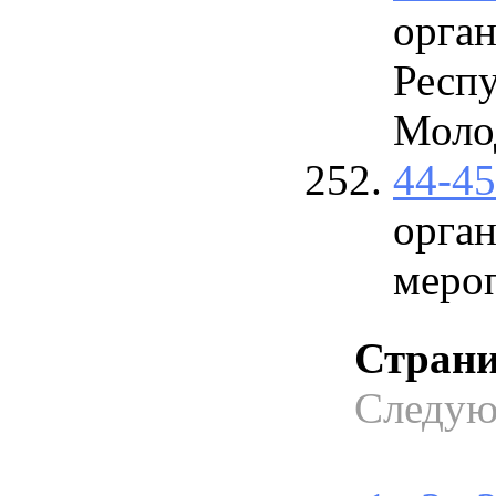
орга
Респу
Молод
44-4
орга
меро
Стран
Следу