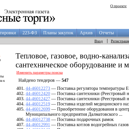
О проекте
тировки
223-ФЗ
Планы закупок
Архив
Отчеты
Вход
Регистрац
а
Тепловое, газовое, водно-канализ
и
сантехническое оборудование и 
Изменить параметры поиска
аты
Найдено тендеров —
547
па к
44-46012273
— Поставка регулятора температуры 
44-46012420
— Поставка сантехники (Реестровый н
44-46012427
— Поставка сантехники (Реестровый н
44-46012519
— Поставка изделий медицинского на
44-46012699
— Приобретение оборудования в цент
Муниципального предприятия Далматовского ...
44-46012738
— Поставка подарочных рамок
44-46012991
— Поставка котлов водогрейных газо