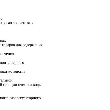
,0
щих сантехнических
ных
 товаров для содержания
значения
монта первого
авка мотопомп
тельной
й станции очистки воды
онта газорегуляторного