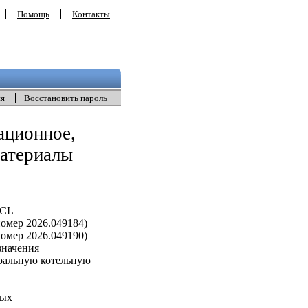
Помощь
Контакты
ия
Восстановить пароль
ационное,
материалы
ECL
омер 2026.049184)
омер 2026.049190)
значения
ральную котельную
вых