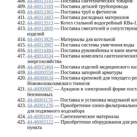
44-46013143
— Поставка сантехнических товаров
44-46013189
— Поставка деталей трубопровода
44-46013365
— Поставка труб и фитингов
44-46013483
— Поставка расходных материалов
44-46013513
— Котел стальной водогрейный КВа-1
44-46013800
— Поставка смесителей и сопутствую
изделий
44-46013829
— Материалы для котельной
44-46013907
— Поставка системы умягчения воды
44-46014484
— Поставка рукомойника и ванн моеч
44-46014534
— Поставка комплекта сантехнических
энергохозяйства
44-46015464
— Поставка изделий медицинского на
44-46000558
— Поставка запорной арматуры
44-46000634
— Поставка крепежей для текущего ре
Нововолоколамского тоннеля
44-46000687
— Аукцион в электронной форме пост
бензиновых
44-46001176
— Поставка и установка модульной ко
44-46001236
— Приобретение озоно-фильтровально
для подземного водозабора
44-46001601
— Сантехнические материалы
44-46002122
— Приобретение оборудования для рем
пункта