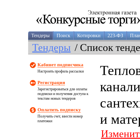
Тендеры
Поиск
Котировки
223-ФЗ
Пла
Тендеры
/ Список тенд
Кабинет подписчика
Теплов
Настроить профиль рассылки
канали
Регистрация
Зарегистрироваться для оплаты
подписки и получения доступа к
сантех
текстам новых тендеров
Оплатить подписку
и мат
Получить счет, ввести номер
платежки
Изменит