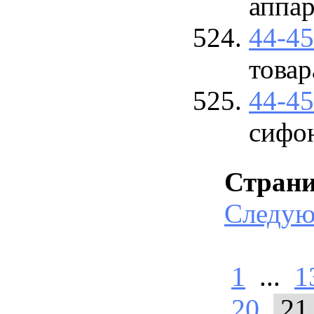
аппар
44-4
товар
44-4
сифо
Стран
Следу
1
...
1
20
21