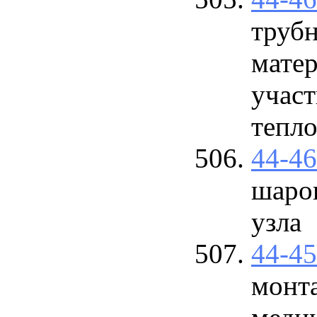
труб
матер
участ
тепл
44-4
шаров
узла
44-4
монта