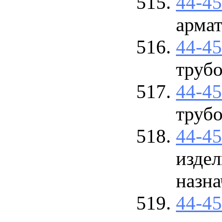
44-4
арма
44-4
труб
44-4
труб
44-4
изде
назна
44-4