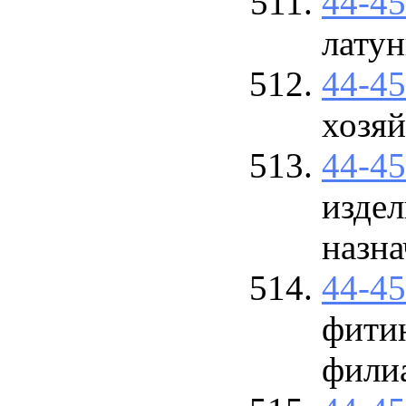
44-4
лату
44-4
хозяй
44-4
изде
назна
44-4
фити
фили