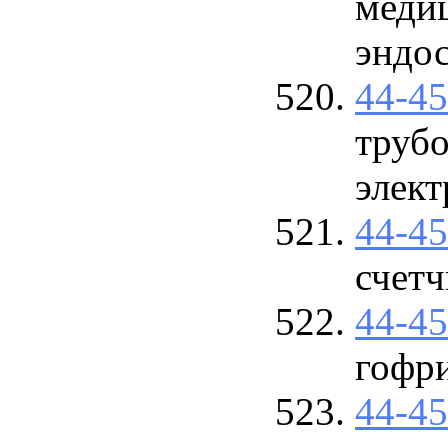
медиц
эндо
44-4
труб
элек
44-4
счетч
44-4
гофр
44-4