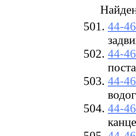
Найде
44-4
задви
44-4
поста
44-4
водо
44-4
канце
44-4