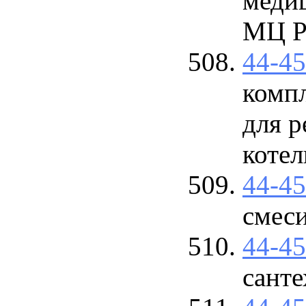
меди
МЦ Р
44-4
комп
для р
коте
44-4
смес
44-4
санте