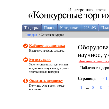
Тендеры
Поиск
Котировки
223-ФЗ
Пла
Тендеры
/ Список тендеров
Кабинет подписчика
Оборудован
Настроить профиль рассылки
научное, у
Регистрация
Изменить параметры 
Зарегистрироваться для оплаты
Найдено тендер
подписки и получения доступа к
текстам новых тендеров
Страницы
<<
П
Оплатить подписку
Получить счет, ввести номер
1
8
9
...
платежки